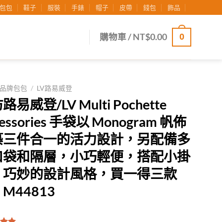
包包
鞋子
服裝
手錶
帽子
皮帶
錢包
飾品
0
購物車 /
NT$
0.00
品牌包包
/
LV路易威登
易威登/LV Multi Pochette
essories 手袋以 Monogram 帆佈
築三件合一的活力設計，另配備多
口袋和隔層，小巧輕便，搭配小掛
，巧妙的設計風格，買一得三款
M44813