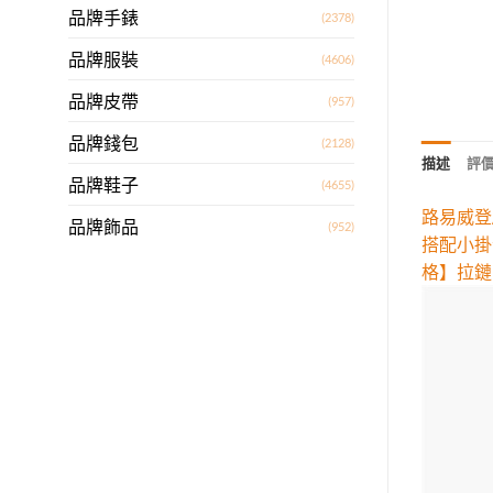
品牌手錶
(2378)
品牌服裝
(4606)
品牌皮帶
(957)
品牌錢包
(2128)
描述
評價 
品牌鞋子
(4655)
路易威登/
品牌飾品
(952)
搭配小掛包
格】拉鏈