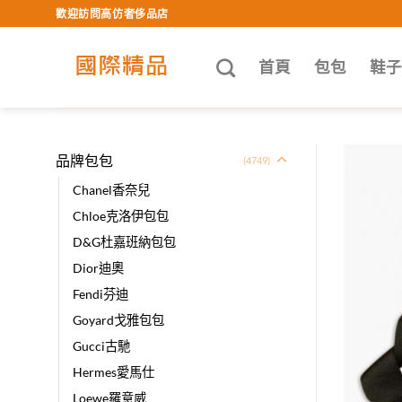
Skip
歡迎訪問高仿奢侈品店
to
content
首頁
包包
鞋
品牌包包
(4749)
Chanel香奈兒
Chloe克洛伊包包
D&G杜嘉班納包包
Dior迪奧
Fendi芬迪
Goyard戈雅包包
Gucci古馳
Hermes愛馬仕
Loewe羅意威