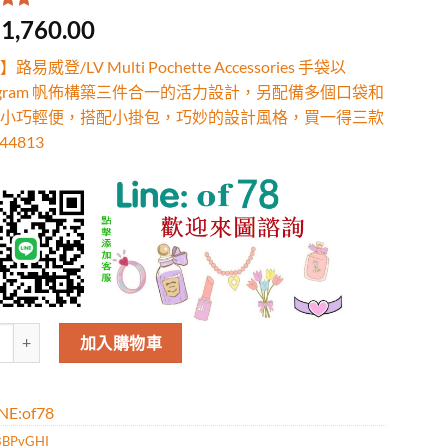
.00
/
1,760.00
有
位
行評
易威登/LV Multi Pochette Accessories 手袋以
ogram 帆佈構築三件合一的活力設計，另配備多個口袋和
小巧輕便，搭配小掛包，巧妙的設計風格，買一得三款
4813
威登/LV Multi Pochette Accessories 手袋以 Mono
加入購物車
E:of78
BPvGHI