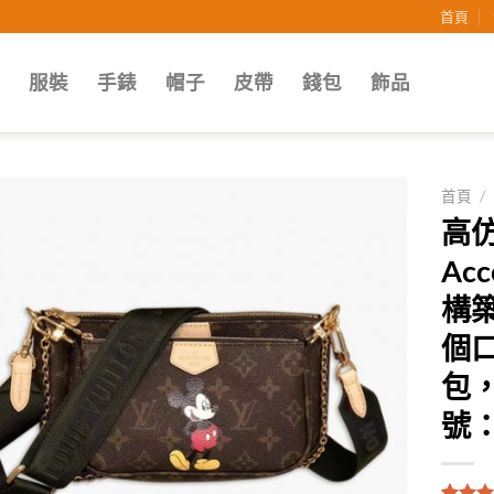
首頁
子
服裝
手錶
帽子
皮帶
錢包
飾品
首頁
/
高仿路
Add to
Acc
wishlist
構
個
包
號：