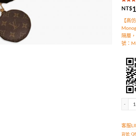
評分
2
5
1
NT$
5，已
顧客進
【高仿】路
分
Mon
隔層，
號：M4
高仿路易
客服LIN
貨號:
Q8