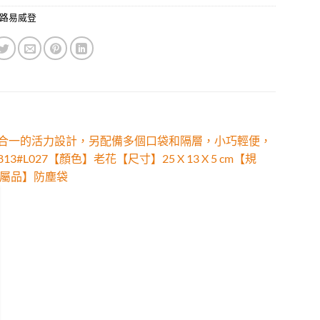
V路易威登
ram 帆佈構築三件合一的活力設計，另配備多個口袋和隔層，小巧輕便，
027【顏色】老花【尺寸】25 X 13 X 5 cm【規
屬品】防塵袋