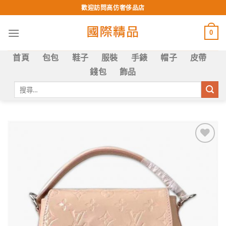
Skip
歡迎訪問高仿奢侈品店
to
content
0
首頁
包包
鞋子
服裝
手錶
帽子
皮帶
錢包
飾品
搜
尋
關
鍵
字:
Add to
wishlist