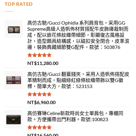
TOP RATED
高仿古馳/Gucci Ophidia 系列肩背包，采用GG
Supreme高級人造帆佈材質搭配牛皮飾邊裁制而
成，配以嵌花條紋織帶細節，彰顯復古風格設
計，造型頗具結構感，以磁扣安全閉合，皮革滾
邊，裝飾典藏細節雙G配件，款號：503876
評分
5.00
NT$
11,280.00
滿分 5
高仿古馳/Gucci 翻蓋錢夾，采用人造帆佈搭配皮
革精制而成，點綴綠紅綠條紋織帶飾以雙G徽
標，簡單大方，款號：523153
評分
5.00
NT$
6,960.00
滿分 5
高仿賽琳Celine新款時尚女士單肩包，專櫃同
款。方便攜帶出門利器。款號:100823
評分
5.00
NT$
16,560.00