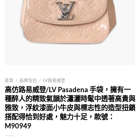
首頁
/
品牌包包
/
LV路易威登
高仿路易威登/LV Pasadena 手袋，擁有一
種醉人的精致氣韻於瀟灑時髦中透著高貴與
雅致，浮紋漆面小牛皮與標志性的造型扭鎖
搭配得恰到好處，魅力十足，款號：
M90949