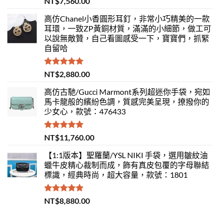
NT$
7,560.00
滿分 5
高仿Chanel小香圓形耳釘，非常小巧精美的一款
耳環，一致ZP黃銅材質，滿滿的小細節，做工可
以說無敵贊，自己看圖感受一下，寶寶們，抓緊
自留哈
評分
5.00
NT$
2,880.00
滿分 5
高仿古馳/Gucci Marmont系列超迷你手袋，宛如
馬卡龍般的繽紛色調，質感完美呈現，撩撥你的
少女心，款號：476433
評分
5.00
NT$
11,760.00
滿分 5
【1:1版本】聖羅蘭/YSL NIKI 手袋，選用皺紋油
蠟牛皮精心裁制而成，飾有真皮包覆的字母聯結
標識，經典時尚，超大容量，款號：1801
評分
5.00
NT$
8,880.00
滿分 5