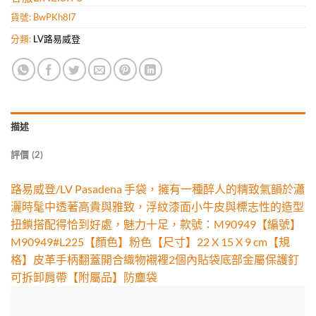
貨號:
BwPKh8l7
分類:
LV路易威登
描述
評價 (2)
路易威登/LV Pasadena 手袋，擁有一種醉人的精致氣韻於瀟
灑時髦中透著高貴與雅致，浮紋漆面小牛皮與標志性的造型
扭鎖搭配得恰到好處，魅力十足，款號：M90949【編號】
M90949#L225【顏色】粉色【尺寸】22 X 15 X 9 cm【規
格】皮革手柄翻蓋開合織物襯裡2個內貼袋底部金屬保護釘
可拆卸肩帶【附屬品】防塵袋