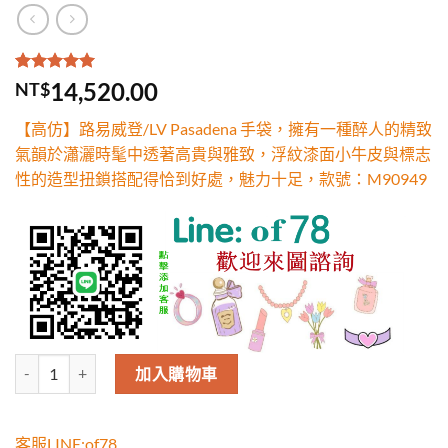
評分
2
5.00
/
14,520.00
NT$
5，已有
位
顧客進行評
【高仿】路易威登/LV Pasadena 手袋，擁有一種醉人的精致
分
氣韻於瀟灑時髦中透著高貴與雅致，浮紋漆面小牛皮與標志
性的造型扭鎖搭配得恰到好處，魅力十足，款號：M90949
高仿路易威登/LV Pasadena 手袋，擁有一種醉人的精致氣韻於
加入購物車
客服LINE:of78