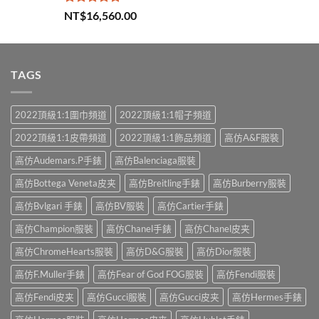
評分
5.00
NT$
16,560.00
滿分 5
TAGS
2022頂級1:1圍巾頻道
2022頂級1:1帽子頻道
2022頂級1:1皮帶頻道
2022頂級1:1飾品頻道
高仿A&F服裝
高仿Audemars.P手錶
高仿Balenciaga服裝
高仿Bottega Veneta皮夹
高仿Breitling手錶
高仿Burberry服裝
高仿Bvlgari 手錶
高仿BV服裝
高仿Cartier手錶
高仿Champion服裝
高仿Chanel手錶
高仿Chanel皮夹
高仿ChromeHearts服裝
高仿D&G服裝
高仿Dior服裝
高仿F.Muller手錶
高仿Fear of God FOG服裝
高仿Fendi服裝
高仿Fendi皮夹
高仿Gucci服裝
高仿Gucci皮夹
高仿Hermes手錶