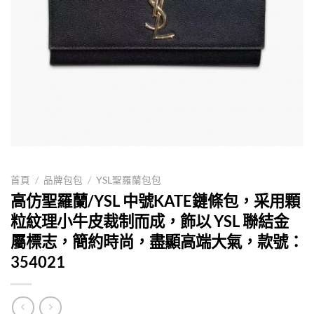
首頁
/
品牌包包
/
YSL聖羅蘭包包
高仿聖羅蘭/YSL 中號KATE鏈條包，采用顆
粒紋理小牛皮裁制而成，飾以 YSL 聯結金
屬標志，簡約時尚，盡顯高端大氣，款號：
354021