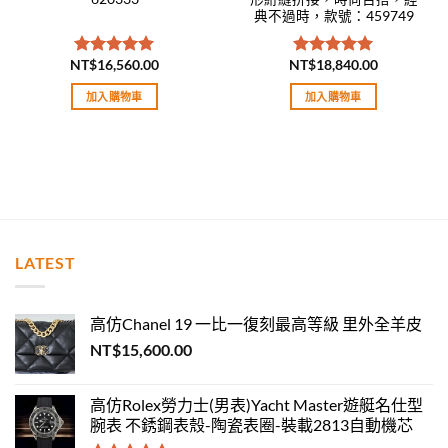
典不過時，款號：459749
NT$
16,560.00
NT$
18,840.00
評分
5.00
評分
5.00
滿分 5
滿分 5
加入購物車
加入購物車
LATEST
高仿Chanel 19 一比一復刻最高等級 里外全羊皮
NT$
15,600.00
高仿Rolex勞力士(男表)Yacht Master遊艇名仕型
腕表 不銹鋼表殼-陶瓷表圈-裝載2813自動機芯