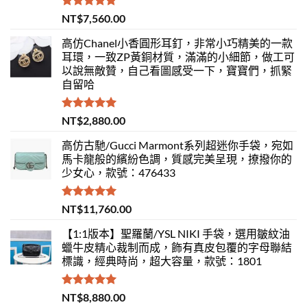
評分
5.00
NT$
7,560.00
滿分 5
高仿Chanel小香圓形耳釘，非常小巧精美的一款
耳環，一致ZP黃銅材質，滿滿的小細節，做工可
以說無敵贊，自己看圖感受一下，寶寶們，抓緊
自留哈
評分
5.00
NT$
2,880.00
滿分 5
高仿古馳/Gucci Marmont系列超迷你手袋，宛如
馬卡龍般的繽紛色調，質感完美呈現，撩撥你的
少女心，款號：476433
評分
5.00
NT$
11,760.00
滿分 5
【1:1版本】聖羅蘭/YSL NIKI 手袋，選用皺紋油
蠟牛皮精心裁制而成，飾有真皮包覆的字母聯結
標識，經典時尚，超大容量，款號：1801
評分
5.00
NT$
8,880.00
滿分 5