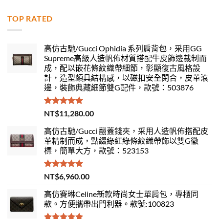
TOP RATED
高仿古馳/Gucci Ophidia 系列肩背包，采用GG
Supreme高級人造帆佈材質搭配牛皮飾邊裁制而
成，配以嵌花條紋織帶細節，彰顯復古風格設
計，造型頗具結構感，以磁扣安全閉合，皮革滾
邊，裝飾典藏細節雙G配件，款號：503876
評分
5.00
NT$
11,280.00
滿分 5
高仿古馳/Gucci 翻蓋錢夾，采用人造帆佈搭配皮
革精制而成，點綴綠紅綠條紋織帶飾以雙G徽
標，簡單大方，款號：523153
評分
5.00
NT$
6,960.00
滿分 5
高仿賽琳Celine新款時尚女士單肩包，專櫃同
款。方便攜帶出門利器。款號:100823