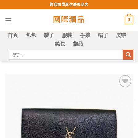
Skip
歡迎訪問高仿奢侈品店
to
content
0
首頁
包包
鞋子
服裝
手錶
帽子
皮帶
錢包
飾品
搜
尋
關
鍵
字:
Add to
wishlist