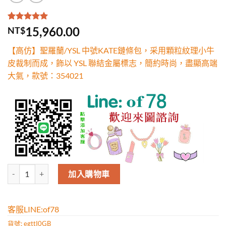
評分
3
5.00
/
15,960.00
NT$
5，已有
位
顧客進行評
【高仿】聖羅蘭/YSL 中號KATE鏈條包，采用顆粒紋理小牛
分
皮裁制而成，飾以 YSL 聯結金屬標志，簡約時尚，盡顯高端
大氣，款號：354021
高仿聖羅蘭/YSL 中號KATE鏈條包，采用顆粒紋理小牛皮裁制而成，飾以
加入購物車
客服LINE:of78
貨號:
egttI0GB