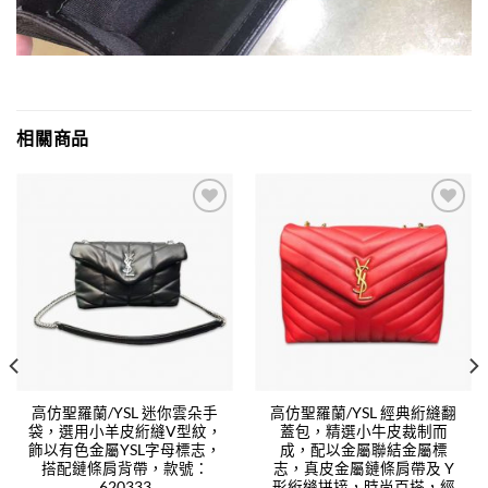
相關商品
Add to
Add to
wishlist
wishlist
高仿聖羅蘭/YSL 迷你雲朵手
高仿聖羅蘭/YSL 經典絎縫翻
袋，選用小羊皮絎縫V型紋，
蓋包，精選小牛皮裁制而
飾以有色金屬YSL字母標志，
成，配以金屬聯結金屬標
搭配鏈條肩背帶，款號：
志，真皮金屬鏈條肩帶及 Y
620333
形絎縫拼接，時尚百搭，經