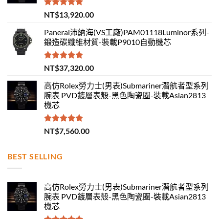
評分
5.00
NT$
13,920.00
滿分 5
Panerai沛納海(VS工廠)PAM01118Luminor系列-
鍛造碳纖維材質-裝載P9010自動機芯
評分
5.00
NT$
37,320.00
滿分 5
高仿Rolex勞力士(男表)Submariner潛航者型系列
腕表 PVD鍍層表殼-黑色陶瓷圈-裝載Asian2813
機芯
評分
5.00
NT$
7,560.00
滿分 5
BEST SELLING
高仿Rolex勞力士(男表)Submariner潛航者型系列
腕表 PVD鍍層表殼-黑色陶瓷圈-裝載Asian2813
機芯