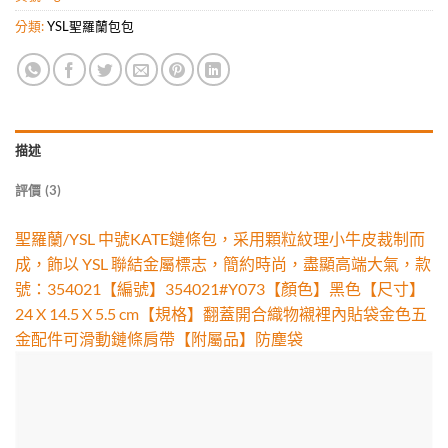
分類:
YSL聖羅蘭包包
描述
評價 (3)
聖羅蘭/YSL 中號KATE鏈條包，采用顆粒紋理小牛皮裁制而
成，飾以 YSL 聯結金屬標志，簡約時尚，盡顯高端大氣，款
號：354021【編號】354021#Y073【顏色】黑色【尺寸】
24 X 14.5 X 5.5 cm【規格】翻蓋開合織物襯裡內貼袋金色五
金配件可滑動鏈條肩帶【附屬品】防塵袋