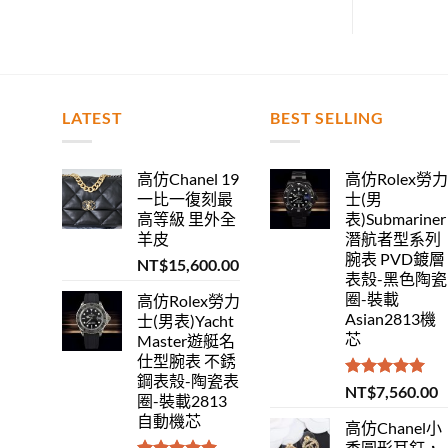
LATEST
BEST SELLING
高仿Chanel 19
高仿Rolex勞
一比一復刻最
士(男
高等級 里外全
表)Submariner
羊皮
潛航者型系列
腕表 PVD鍍層
NT$
15,600.00
表殼-黑色陶瓷
圈-裝載
高仿Rolex勞力
Asian2813機
士(男表)Yacht
芯
Master遊艇名
仕型腕表 不銹
鋼表殼-陶瓷表
評分
5.00
NT$
7,560.00
圈-裝載2813
滿分 5
自動機芯
高仿Chanel小
香圓形耳釘，