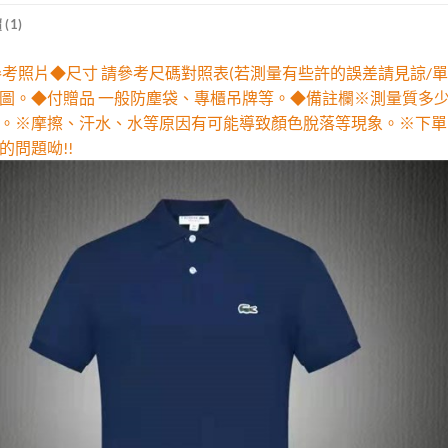
(1)
參考照片◆尺寸 請參考尺碼對照表(若測量有些許的誤差請見諒/單
圖。◆付贈品 一般防塵袋、專櫃吊牌等。◆備註欄※測量質多
。※摩擦、汗水、水等原因有可能導致顏色脫落等現象。※下單
的問題呦!!