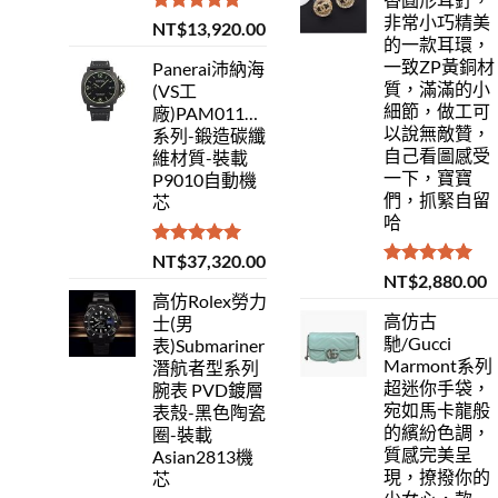
非常小巧精美
評分
5.00
NT$
13,920.00
的一款耳環，
滿分 5
一致ZP黃銅材
Panerai沛納海
質，滿滿的小
(VS工
細節，做工可
廠)PAM01118Luminor
以說無敵贊，
系列-鍛造碳纖
自己看圖感受
維材質-裝載
一下，寶寶
P9010自動機
們，抓緊自留
芯
哈
評分
5.00
NT$
37,320.00
滿分 5
評分
5.00
NT$
2,880.00
滿分 5
高仿Rolex勞力
高仿古
士(男
馳/Gucci
表)Submariner
Marmont系列
潛航者型系列
超迷你手袋，
腕表 PVD鍍層
宛如馬卡龍般
表殼-黑色陶瓷
的繽紛色調，
圈-裝載
質感完美呈
Asian2813機
現，撩撥你的
芯