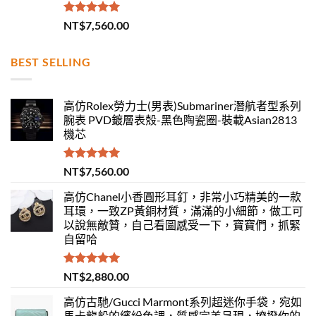
評分
5.00
NT$
7,560.00
滿分 5
BEST SELLING
高仿Rolex勞力士(男表)Submariner潛航者型系列
腕表 PVD鍍層表殼-黑色陶瓷圈-裝載Asian2813
機芯
評分
5.00
NT$
7,560.00
滿分 5
高仿Chanel小香圓形耳釘，非常小巧精美的一款
耳環，一致ZP黃銅材質，滿滿的小細節，做工可
以說無敵贊，自己看圖感受一下，寶寶們，抓緊
自留哈
評分
5.00
NT$
2,880.00
滿分 5
高仿古馳/Gucci Marmont系列超迷你手袋，宛如
馬卡龍般的繽紛色調，質感完美呈現，撩撥你的