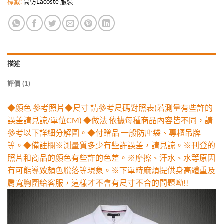
標籤:
高仿Lacoste 服裝
描述
評價 (1)
◆顏色 參考照片◆尺寸 請參考尺碼對照表(若測量有些許的
誤差請見諒/單位CM) ◆做法 依據每種商品內容皆不同，請
參考以下詳細分解圖。◆付贈品 一般防塵袋、專櫃吊牌
等。◆備註欄※測量質多少有些許誤差，請見諒。※刊登的
照片和商品的顏色有些許的色差。※摩擦、汗水、水等原因
有可能導致顏色脫落等現象。※下單時麻煩提供身高體重及
肩寬胸圍給客服，這樣才不會有尺寸不合的問題呦!!