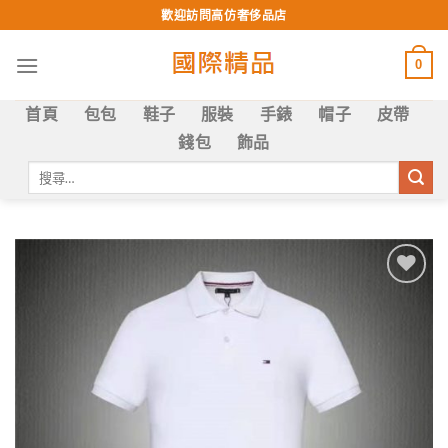
Skip
歡迎訪問高仿奢侈品店
to
content
0
首頁
包包
鞋子
服裝
手錶
帽子
皮帶
錢包
飾品
搜
尋
關
鍵
字:
Add to
wishlist