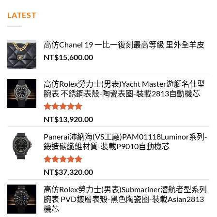
LATEST
高仿Chanel 19 一比一復刻最高等級 里外全羊皮
NT$
15,600.00
高仿Rolex勞力士(男表)Yacht Master遊艇名仕型
腕表 不銹鋼表殼-陶瓷表圈-裝載2813自動機芯
評分
5.00
NT$
13,920.00
滿分 5
Panerai沛納海(VS工廠)PAM01118Luminor系列-
鍛造碳纖維材質-裝載P9010自動機芯
評分
5.00
NT$
37,320.00
滿分 5
高仿Rolex勞力士(男表)Submariner潛航者型系列
腕表 PVD鍍層表殼-黑色陶瓷圈-裝載Asian2813
機芯