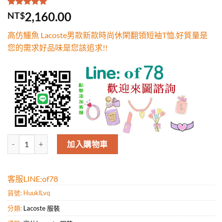
評分
1
5.00
/
2,160.00
NT$
5，已有
位
顧客進行評
高仿鱷魚 Lacoste男款新款時尚休閑翻領短袖T恤.好質量是
分
您的需求好品味是您該追求!!
高仿鱷魚 Lacoste男款新款時尚休閑翻領短袖T恤.好質量是您的需求好
加入購物車
客服LINE:of78
貨號:
HuuklLvq
分類:
Lacoste 服裝