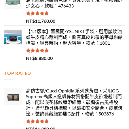
少女心，款號：476433
評分
5.00
NT$
11,760.00
滿分 5
【1:1版本】聖羅蘭/YSL NIKI 手袋，選用皺紋油
蠟牛皮精心裁制而成，飾有真皮包覆的字母聯結
標識，經典時尚，超大容量，款號：1801
評分
5.00
NT$
8,880.00
滿分 5
TOP RATED
高仿古馳/Gucci Ophidia 系列肩背包，采用GG
Supreme高級人造帆佈材質搭配牛皮飾邊裁制而
成，配以嵌花條紋織帶細節，彰顯復古風格設
計，造型頗具結構感，以磁扣安全閉合，皮革滾
邊，裝飾典藏細節雙G配件，款號：503876
評分
5.00
NT$
11,280.00