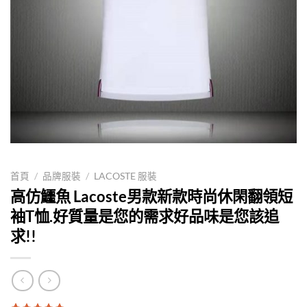
首頁
/
品牌服裝
/
LACOSTE 服裝
高仿鱷魚 Lacoste男款新款時尚休閑翻領短
袖T恤.好質量是您的需求好品味是您該追
求!!