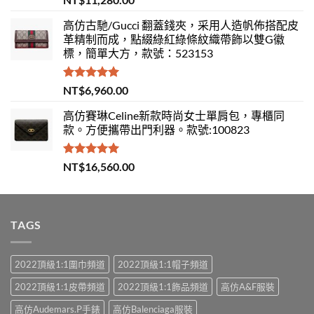
滿分 5
高仿古馳/Gucci 翻蓋錢夾，采用人造帆佈搭配皮
革精制而成，點綴綠紅綠條紋織帶飾以雙G徽
標，簡單大方，款號：523153
評分
5.00
NT$
6,960.00
滿分 5
高仿賽琳Celine新款時尚女士單肩包，專櫃同
款。方便攜帶出門利器。款號:100823
評分
5.00
NT$
16,560.00
滿分 5
TAGS
2022頂級1:1圍巾頻道
2022頂級1:1帽子頻道
2022頂級1:1皮帶頻道
2022頂級1:1飾品頻道
高仿A&F服裝
高仿Audemars.P手錶
高仿Balenciaga服裝