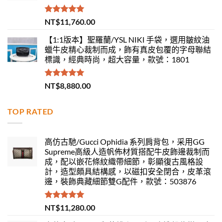
評分
5.00
NT$
11,760.00
滿分 5
【1:1版本】聖羅蘭/YSL NIKI 手袋，選用皺紋油
蠟牛皮精心裁制而成，飾有真皮包覆的字母聯結
標識，經典時尚，超大容量，款號：1801
評分
5.00
NT$
8,880.00
滿分 5
TOP RATED
高仿古馳/Gucci Ophidia 系列肩背包，采用GG
Supreme高級人造帆佈材質搭配牛皮飾邊裁制而
成，配以嵌花條紋織帶細節，彰顯復古風格設
計，造型頗具結構感，以磁扣安全閉合，皮革滾
邊，裝飾典藏細節雙G配件，款號：503876
評分
5.00
NT$
11,280.00
滿分 5