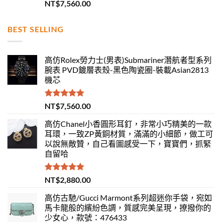
評分
5.00
NT$
7,560.00
滿分 5
BEST SELLING
高仿Rolex勞力士(男表)Submariner潛航者型系列
腕表 PVD鍍層表殼-黑色陶瓷圈-裝載Asian2813
機芯
評分
5.00
NT$
7,560.00
滿分 5
高仿Chanel小香圓形耳釘，非常小巧精美的一款
耳環，一致ZP黃銅材質，滿滿的小細節，做工可
以說無敵贊，自己看圖感受一下，寶寶們，抓緊
自留哈
評分
5.00
NT$
2,880.00
滿分 5
高仿古馳/Gucci Marmont系列超迷你手袋，宛如
馬卡龍般的繽紛色調，質感完美呈現，撩撥你的
少女心，款號：476433