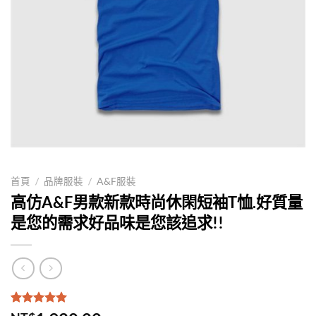
首頁
/
品牌服裝
/
A&F服裝
高仿A&F男款新款時尚休閑短袖T恤.好質量
是您的需求好品味是您該追求!!
評分
1
5.00
/