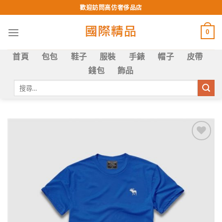
Skip
歡迎訪問高仿奢侈品店
to
content
0
首頁
包包
鞋子
服裝
手錶
帽子
皮帶
錢包
飾品
搜
尋
關
鍵
字:
Add to
wishlist