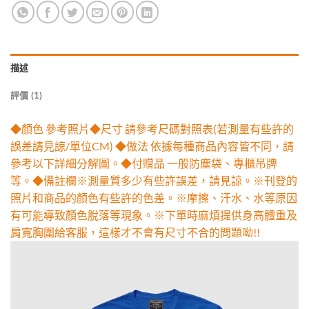
描述
評價 (1)
◆顏色 參考照片◆尺寸 請參考尺碼對照表(若測量有些許的
誤差請見諒/單位CM) ◆做法 依據每種商品內容皆不同，請
參考以下詳細分解圖。◆付贈品 一般防塵袋、專櫃吊牌
等。◆備註欄※測量質多少有些許誤差，請見諒。※刊登的
照片和商品的顏色有些許的色差。※摩擦、汗水、水等原因
有可能導致顏色脫落等現象。※下單時麻煩提供身高體重及
肩寬胸圍給客服，這樣才不會有尺寸不合的問題呦!!