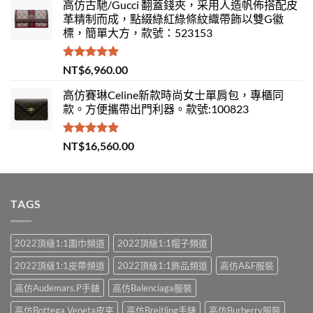
高仿古馳/Gucci 翻蓋錢夾，采用人造帆佈搭配皮
革精制而成，點綴綠紅綠條紋織帶飾以雙G徽
標，簡單大方，款號：523153
評分
5.00
NT$
6,960.00
滿分 5
高仿賽琳Celine新款時尚女士單肩包，專櫃同
款。方便攜帶出門利器。款號:100823
評分
5.00
NT$
16,560.00
滿分 5
TAGS
2022頂級1:1圍巾頻道
2022頂級1:1帽子頻道
2022頂級1:1皮帶頻道
2022頂級1:1飾品頻道
高仿A&F服裝
高仿Audemars.P手錶
高仿Balenciaga服裝
高仿Bottega Veneta皮夹
高仿Breitling手錶
高仿Burberry服裝