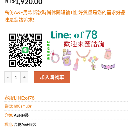
1,920.00
NT$
5，已有
位
顧客進行評
高仿A&F男款新款時尚休閑短袖T恤.好質量是您的需求好品
分
味是您該追求!!
高仿A&F男款新款時尚休閑短袖T恤.好質量是您的需求好品味是您該追求
加入購物車
客服LINE:of78
貨號:
h80smu8r
分類:
A&F服裝
標籤:
高仿A&F服裝