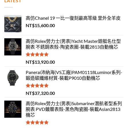
LATEST
高仿Chanel 19 一比一復刻最高等級 里外全羊皮
NT$
15,600.00
高仿Rolex勞力士(男表)Yacht Master遊艇名仕型
腕表 不銹鋼表殼-陶瓷表圈-裝載2813自動機芯
評分
5.00
NT$
13,920.00
滿分 5
Panerai沛納海(VS工廠)PAM01118Luminor系列-
鍛造碳纖維材質-裝載P9010自動機芯
評分
5.00
NT$
37,320.00
滿分 5
高仿Rolex勞力士(男表)Submariner潛航者型系列
腕表 PVD鍍層表殼-黑色陶瓷圈-裝載Asian2813
機芯