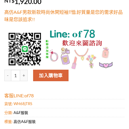
1,920.00
NT$
5，已有
位
顧客進行評
高仿A&F男款新款時尚休閑短袖T恤.好質量是您的需求好品
分
味是您該追求!!
高仿A&F男款新款時尚休閑短袖T恤.好質量是您的需求好品味是您該追求
加入購物車
客服LINE:of78
貨號:
WH68jTRS
分類:
A&F服裝
標籤:
高仿A&F服裝