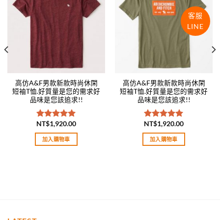
wishlist
wishlist
客服
LINE
高仿A&F男款新款時尚休閑
高仿A&F男款新款時尚休閑
短袖T恤.好質量是您的需求好
短袖T恤.好質量是您的需求好
品味是您該追求!!
品味是您該追求!!
NT$
1,920.00
NT$
1,920.00
評分
5.00
評分
5.00
滿分 5
滿分 5
加入購物車
加入購物車