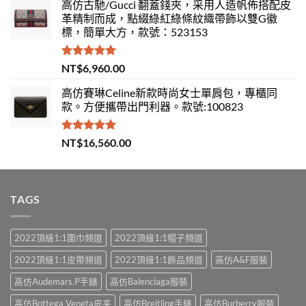
高仿古馳/Gucci 翻蓋錢夾，采用人造帆佈搭配皮
革精制而成，點綴綠紅綠條紋織帶飾以雙G徽
標，簡單大方，款號：523153
評分
5.00
NT$
6,960.00
滿分 5
高仿賽琳Celine新款時尚女士單肩包，專櫃同
款。方便攜帶出門利器。款號:100823
評分
5.00
NT$
16,560.00
滿分 5
TAGS
2022頂級1:1圍巾頻道
2022頂級1:1帽子頻道
2022頂級1:1皮帶頻道
2022頂級1:1飾品頻道
高仿A&F服裝
高仿Audemars.P手錶
高仿Balenciaga服裝
高仿Bottega Veneta皮夹
高仿Breitling手錶
高仿Burberry服裝