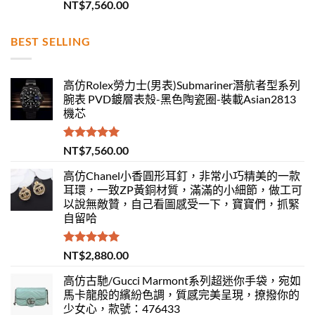
評分
5.00
NT$
7,560.00
滿分 5
BEST SELLING
高仿Rolex勞力士(男表)Submariner潛航者型系列
腕表 PVD鍍層表殼-黑色陶瓷圈-裝載Asian2813
機芯
評分
5.00
NT$
7,560.00
滿分 5
高仿Chanel小香圓形耳釘，非常小巧精美的一款
耳環，一致ZP黃銅材質，滿滿的小細節，做工可
以說無敵贊，自己看圖感受一下，寶寶們，抓緊
自留哈
評分
5.00
NT$
2,880.00
滿分 5
高仿古馳/Gucci Marmont系列超迷你手袋，宛如
馬卡龍般的繽紛色調，質感完美呈現，撩撥你的
少女心，款號：476433