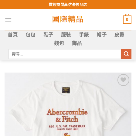
Skip
歡迎訪問高仿奢侈品店
to
content
0
首頁
包包
鞋子
服裝
手錶
帽子
皮帶
錢包
飾品
搜
尋
關
鍵
字:
Add to
wishlist