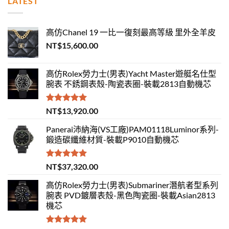
LATEST
高仿Chanel 19 一比一復刻最高等級 里外全羊皮
NT$
15,600.00
高仿Rolex勞力士(男表)Yacht Master遊艇名仕型
腕表 不銹鋼表殼-陶瓷表圈-裝載2813自動機芯
評分
5.00
NT$
13,920.00
滿分 5
Panerai沛納海(VS工廠)PAM01118Luminor系列-
鍛造碳纖維材質-裝載P9010自動機芯
評分
5.00
NT$
37,320.00
滿分 5
高仿Rolex勞力士(男表)Submariner潛航者型系列
腕表 PVD鍍層表殼-黑色陶瓷圈-裝載Asian2813
機芯