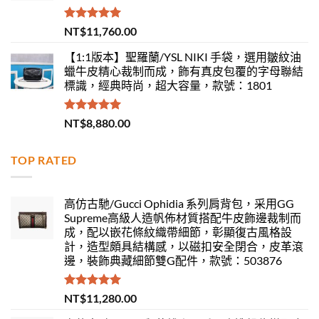
評分
5.00
NT$
11,760.00
滿分 5
【1:1版本】聖羅蘭/YSL NIKI 手袋，選用皺紋油
蠟牛皮精心裁制而成，飾有真皮包覆的字母聯結
標識，經典時尚，超大容量，款號：1801
評分
5.00
NT$
8,880.00
滿分 5
TOP RATED
高仿古馳/Gucci Ophidia 系列肩背包，采用GG
Supreme高級人造帆佈材質搭配牛皮飾邊裁制而
成，配以嵌花條紋織帶細節，彰顯復古風格設
計，造型頗具結構感，以磁扣安全閉合，皮革滾
邊，裝飾典藏細節雙G配件，款號：503876
評分
5.00
NT$
11,280.00
滿分 5