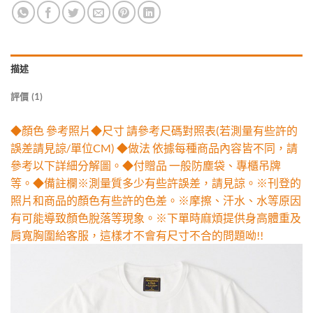
描述
評價 (1)
◆顏色 參考照片◆尺寸 請參考尺碼對照表(若測量有些許的
誤差請見諒/單位CM) ◆做法 依據每種商品內容皆不同，請
參考以下詳細分解圖。◆付贈品 一般防塵袋、專櫃吊牌
等。◆備註欄※測量質多少有些許誤差，請見諒。※刊登的
照片和商品的顏色有些許的色差。※摩擦、汗水、水等原因
有可能導致顏色脫落等現象。※下單時麻煩提供身高體重及
肩寬胸圍給客服，這樣才不會有尺寸不合的問題呦!!