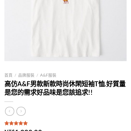
首頁
/
品牌服裝
/
A&F服裝
高仿A&F男款新款時尚休閑短袖T恤.好質量
是您的需求好品味是您該追求!!
評分
1
5.00
/