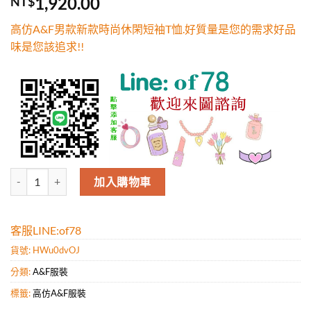
1,920.00
NT$
5，已有
位
顧客進行評
高仿A&F男款新款時尚休閑短袖T恤.好質量是您的需求好品
分
味是您該追求!!
高仿A&F男款新款時尚休閑短袖T恤.好質量是您的需求好品味是您該追求
加入購物車
客服LINE:of78
貨號:
HWu0dvOJ
分類:
A&F服裝
標籤:
高仿A&F服裝