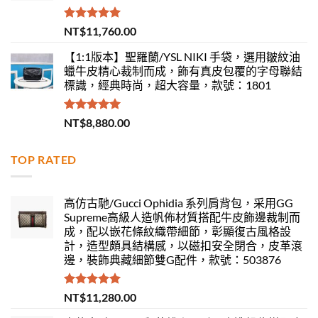
評分
5.00
NT$
11,760.00
滿分 5
【1:1版本】聖羅蘭/YSL NIKI 手袋，選用皺紋油
蠟牛皮精心裁制而成，飾有真皮包覆的字母聯結
標識，經典時尚，超大容量，款號：1801
評分
5.00
NT$
8,880.00
滿分 5
TOP RATED
高仿古馳/Gucci Ophidia 系列肩背包，采用GG
Supreme高級人造帆佈材質搭配牛皮飾邊裁制而
成，配以嵌花條紋織帶細節，彰顯復古風格設
計，造型頗具結構感，以磁扣安全閉合，皮革滾
邊，裝飾典藏細節雙G配件，款號：503876
評分
5.00
NT$
11,280.00
滿分 5