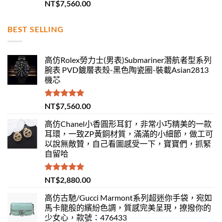
評分
5.00
NT$
7,560.00
滿分 5
BEST SELLING
高仿Rolex勞力士(男表)Submariner潛航者型系列
腕表 PVD鍍層表殼-黑色陶瓷圈-裝載Asian2813
機芯
評分
5.00
NT$
7,560.00
滿分 5
高仿Chanel小香圓形耳釘，非常小巧精美的一款
耳環，一致ZP黃銅材質，滿滿的小細節，做工可
以說無敵贊，自己看圖感受一下，寶寶們，抓緊
自留哈
評分
5.00
NT$
2,880.00
滿分 5
高仿古馳/Gucci Marmont系列超迷你手袋，宛如
馬卡龍般的繽紛色調，質感完美呈現，撩撥你的
少女心，款號：476433