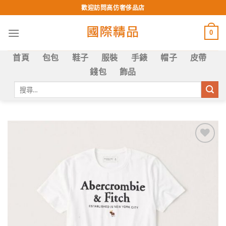
Skip
歡迎訪問高仿奢侈品店
to
content
0
首頁
包包
鞋子
服裝
手錶
帽子
皮帶
錢包
飾品
搜
尋
關
鍵
字:
Add to
wishlist