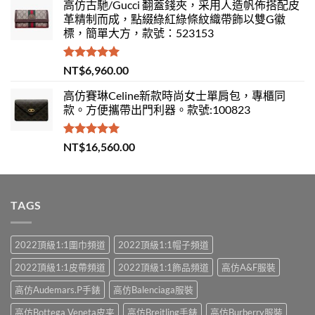
高仿古馳/Gucci 翻蓋錢夾，采用人造帆佈搭配皮
革精制而成，點綴綠紅綠條紋織帶飾以雙G徽
標，簡單大方，款號：523153
評分
5.00
NT$
6,960.00
滿分 5
高仿賽琳Celine新款時尚女士單肩包，專櫃同
款。方便攜帶出門利器。款號:100823
評分
5.00
NT$
16,560.00
滿分 5
TAGS
2022頂級1:1圍巾頻道
2022頂級1:1帽子頻道
2022頂級1:1皮帶頻道
2022頂級1:1飾品頻道
高仿A&F服裝
高仿Audemars.P手錶
高仿Balenciaga服裝
高仿Bottega Veneta皮夹
高仿Breitling手錶
高仿Burberry服裝