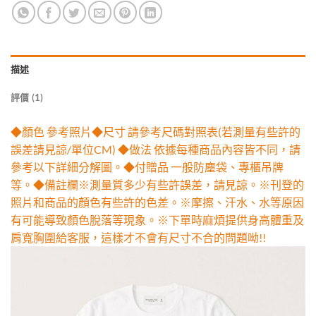
描述
評價 (1)
◆顏色 參考照片◆尺寸 請參考尺碼對照表(若測量有些許的
誤差請見諒/單位CM) ◆做法 依據每種商品內容皆不同，請
參考以下詳細分解圖。◆付贈品 一般防塵袋、專櫃吊牌
等。◆備註欄※測量質多少有些許誤差，請見諒。※刊登的
照片和商品的顏色有些許的色差。※摩擦、汗水、水等原因
有可能導致顏色脫落等現象。※下單時麻煩提供身高體重及
肩寬胸圍給客服，這樣才不會有尺寸不合的問題呦!!