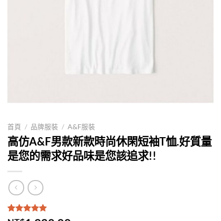
首頁
/
品牌服裝
/
A&F服裝
高仿A&F男款新款時尚休閑短袖T恤.好質量
是您的需求好品味是您該追求!!
評分
1
5.00
/