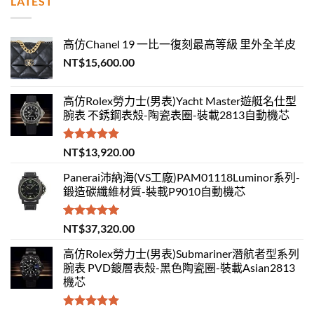
LATEST
高仿Chanel 19 一比一復刻最高等級 里外全羊皮
NT$
15,600.00
高仿Rolex勞力士(男表)Yacht Master遊艇名仕型
腕表 不銹鋼表殼-陶瓷表圈-裝載2813自動機芯
評分
5.00
NT$
13,920.00
滿分 5
Panerai沛納海(VS工廠)PAM01118Luminor系列-
鍛造碳纖維材質-裝載P9010自動機芯
評分
5.00
NT$
37,320.00
滿分 5
高仿Rolex勞力士(男表)Submariner潛航者型系列
腕表 PVD鍍層表殼-黑色陶瓷圈-裝載Asian2813
機芯