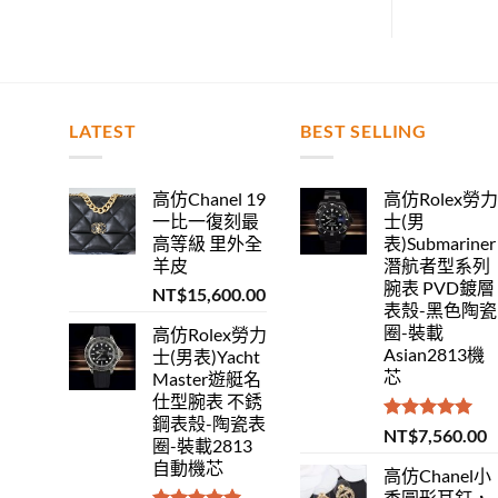
LATEST
BEST SELLING
高仿Chanel 19
高仿Rolex勞
一比一復刻最
士(男
高等級 里外全
表)Submariner
羊皮
潛航者型系列
腕表 PVD鍍層
NT$
15,600.00
表殼-黑色陶瓷
圈-裝載
高仿Rolex勞力
Asian2813機
士(男表)Yacht
芯
Master遊艇名
仕型腕表 不銹
鋼表殼-陶瓷表
評分
5.00
NT$
7,560.00
圈-裝載2813
滿分 5
自動機芯
高仿Chanel小
香圓形耳釘，