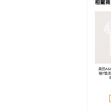
相關商
Add to
Add to
wishlist
wishlist
F男款新款時尚休閑短
高仿A&F男款新款時尚休閑短
高仿A
好質量是您的需求好品
袖T恤.好質量是您的需求好品
袖T恤
是您該追求!!
味是您該追求!!
T$
1,920.00
NT$
1,920.00
評分
5.00
評分
5.00
分 5
滿分 5
加入購物車
加入購物車