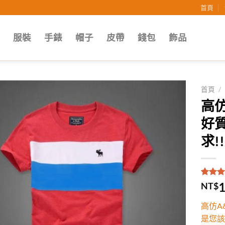
首頁
子
服裝
手錶
帽子
皮帶
錢包
飾品
首頁
/
高仿
Add to
好
wishlist
求!!
評分
1
5
1
NT$
5，已
顧客進
高仿A
分
是您該