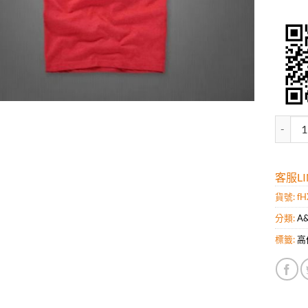
高仿A
客服LIN
貨號:
fH
分類:
A
標籤:
高