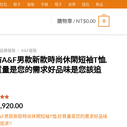
包包
鞋子
服裝
手錶
帽子
皮帶
錢包
飾品
0
購物車 /
NT$
0.00
品牌服裝
/
A&F服裝
A&F男款新款時尚休閑短袖T恤.
質量是您的需求好品味是您該追
.00
/
,920.00
有
位
行評
&F男款新款時尚休閑短袖T恤.好質量是您的需求好品味
追求!!