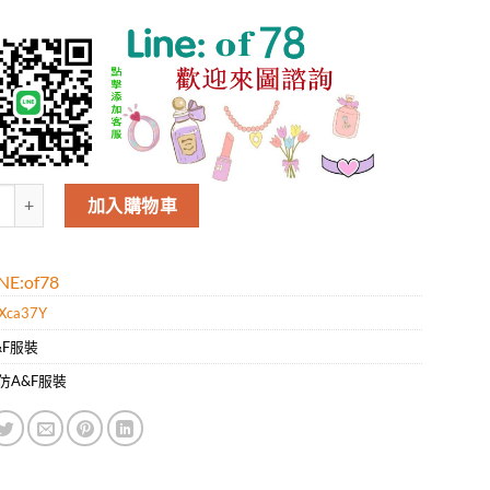
&F男款新款時尚休閑短袖T恤.好質量是您的需求好品味是您該追求!! 數量
加入購物車
E:of78
Xca37Y
&F服裝
仿A&F服裝