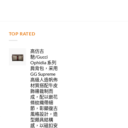
TOP RATED
力
高仿古
馳/Gucci
Ophidia 系列
肩背包，采用
GG Supreme
高級人造帆佈
材質搭配牛皮
飾邊裁制而
成，配以嵌花
條紋織帶細
節，彰顯復古
風格設計，造
型頗具結構
感，以磁扣安