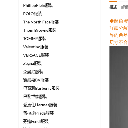
PhilippPlein服裝
描述
評價 
POLO服裝
◆顏色 
The North Face服裝
詳細分解
Thom Browne服裝
許的色差
TOMMY服裝
尺寸不合
Valentino服裝
VERSACE服裝
Zegna服裝
亞曼尼服裝
寶緹嘉BV服裝
巴寶莉Burberry服裝
巴黎世家服裝
愛馬仕Hermes服裝
普拉達Prada服裝
芬迪Fendi服裝