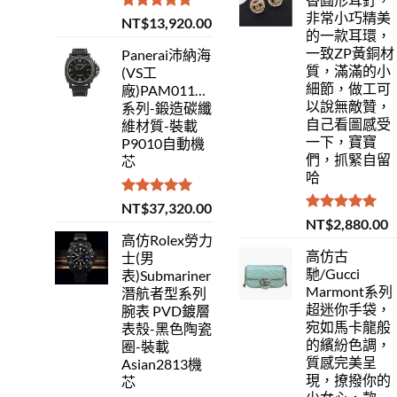
非常小巧精美
評分
5.00
NT$
13,920.00
的一款耳環，
滿分 5
一致ZP黃銅材
Panerai沛納海
質，滿滿的小
(VS工
細節，做工可
廠)PAM01118Luminor
以說無敵贊，
系列-鍛造碳纖
自己看圖感受
維材質-裝載
一下，寶寶
P9010自動機
們，抓緊自留
芯
哈
評分
5.00
NT$
37,320.00
滿分 5
評分
5.00
NT$
2,880.00
滿分 5
高仿Rolex勞力
高仿古
士(男
馳/Gucci
表)Submariner
Marmont系列
潛航者型系列
超迷你手袋，
腕表 PVD鍍層
宛如馬卡龍般
表殼-黑色陶瓷
的繽紛色調，
圈-裝載
質感完美呈
Asian2813機
現，撩撥你的
芯