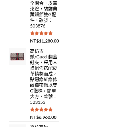
全閉合，皮革
滾邊，裝飾典
藏細節雙G配
件，款號：
503876
評分
5.00
NT$
11,280.00
滿分 5
高仿古
馳/Gucci 翻蓋
錢夾，采用人
造帆佈搭配皮
革精制而成，
點綴綠紅綠條
紋織帶飾以雙
G徽標，簡單
大方，款號：
523153
評分
5.00
NT$
6,960.00
滿分 5