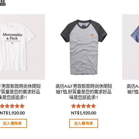
品
Add to
Add to
wishlist
wishlist
&F男款新款時尚休閑短
高仿A&F男款新款時尚休閑短
高仿A
.好質量是您的需求好品
袖T恤.好質量是您的需求好品
袖T
味是您該追求!!
味是您該追求!!
NT$
1,920.00
NT$
1,920.00
評分
5.00
評分
5.00
滿分 5
滿分 5
加入購物車
加入購物車