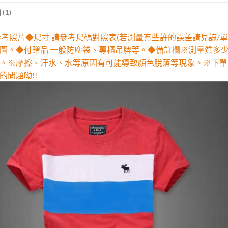
(1)
參考照片◆尺寸 請參考尺碼對照表(若測量有些許的誤差請見諒/單
圖。◆付贈品 一般防塵袋、專櫃吊牌等。◆備註欄※測量質多
。※摩擦、汗水、水等原因有可能導致顏色脫落等現象。※下單
的問題呦!!