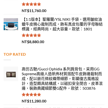
評分
5.00
NT$
11,760.00
滿分 5
【1:1版本】聖羅蘭/YSL NIKI 手袋，選用皺紋油
蠟牛皮精心裁制而成，飾有真皮包覆的字母聯結
標識，經典時尚，超大容量，款號：1801
評分
5.00
NT$
8,880.00
滿分 5
TOP RATED
高仿古馳/Gucci Ophidia 系列肩背包，采用GG
Supreme高級人造帆佈材質搭配牛皮飾邊裁制而
成，配以嵌花條紋織帶細節，彰顯復古風格設
計，造型頗具結構感，以磁扣安全閉合，皮革滾
邊，裝飾典藏細節雙G配件，款號：503876
評分
5.00
NT$
11,280.00
滿分 5