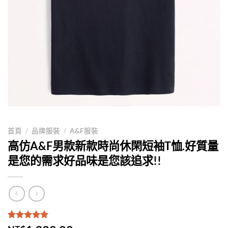
首頁
/
品牌服裝
/
A&F服裝
高仿A&F男款新款時尚休閑短袖T恤.好質量
是您的需求好品味是您該追求!!
評分
1
5.00
/