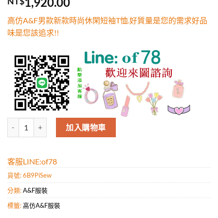
1,920.00
NT$
5，已有
位
顧客進行評
高仿A&F男款新款時尚休閑短袖T恤.好質量是您的需求好品
分
味是您該追求!!
高仿A&F男款新款時尚休閑短袖T恤.好質量是您的需求好品味是您該追求
加入購物車
客服LINE:of78
貨號:
6B9PiSew
分類:
A&F服裝
標籤:
高仿A&F服裝