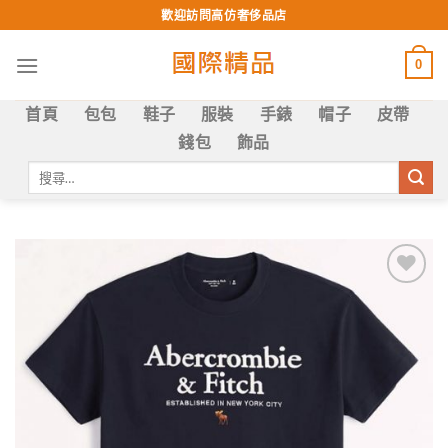
Skip
歡迎訪問高仿奢侈品店
to
content
0
首頁
包包
鞋子
服裝
手錶
帽子
皮帶
錢包
飾品
搜
尋
關
鍵
字:
Add to
wishlist