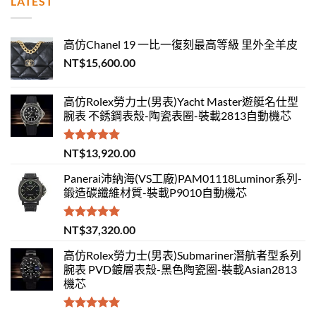
LATEST
高仿Chanel 19 一比一復刻最高等級 里外全羊皮
NT$
15,600.00
高仿Rolex勞力士(男表)Yacht Master遊艇名仕型
腕表 不銹鋼表殼-陶瓷表圈-裝載2813自動機芯
評分
5.00
NT$
13,920.00
滿分 5
Panerai沛納海(VS工廠)PAM01118Luminor系列-
鍛造碳纖維材質-裝載P9010自動機芯
評分
5.00
NT$
37,320.00
滿分 5
高仿Rolex勞力士(男表)Submariner潛航者型系列
腕表 PVD鍍層表殼-黑色陶瓷圈-裝載Asian2813
機芯