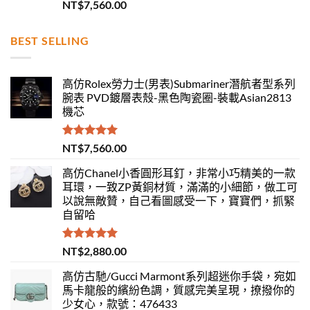
評分
5.00
NT$
7,560.00
滿分 5
BEST SELLING
高仿Rolex勞力士(男表)Submariner潛航者型系列
腕表 PVD鍍層表殼-黑色陶瓷圈-裝載Asian2813
機芯
評分
5.00
NT$
7,560.00
滿分 5
高仿Chanel小香圓形耳釘，非常小巧精美的一款
耳環，一致ZP黃銅材質，滿滿的小細節，做工可
以說無敵贊，自己看圖感受一下，寶寶們，抓緊
自留哈
評分
5.00
NT$
2,880.00
滿分 5
高仿古馳/Gucci Marmont系列超迷你手袋，宛如
馬卡龍般的繽紛色調，質感完美呈現，撩撥你的
少女心，款號：476433