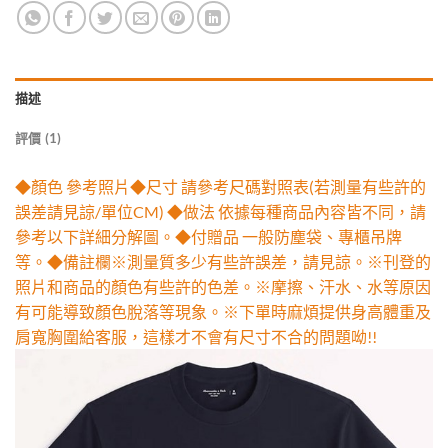
描述
評價 (1)
◆顏色 參考照片◆尺寸 請參考尺碼對照表(若測量有些許的
誤差請見諒/單位CM) ◆做法 依據每種商品內容皆不同，請
參考以下詳細分解圖。◆付贈品 一般防塵袋、專櫃吊牌
等。◆備註欄※測量質多少有些許誤差，請見諒。※刊登的
照片和商品的顏色有些許的色差。※摩擦、汗水、水等原因
有可能導致顏色脫落等現象。※下單時麻煩提供身高體重及
肩寬胸圍給客服，這樣才不會有尺寸不合的問題呦!!