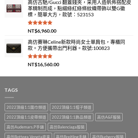
高仿古馳/Gucci 翻蓋錢夾，采用人造帆佈搭配皮
革精制而成，點綴綠紅綠條紋織帶飾以雙G徽
標，簡單大方，款號：523153
評分
5.00
NT$
6,960.00
滿分 5
高仿賽琳Celine新款時尚女士單肩包，專櫃同
款。方便攜帶出門利器。款號:100823
評分
5.00
NT$
16,560.00
滿分 5
TAGS
2022頂級1:1圍巾頻道
2022頂級1:1帽子頻道
2022頂級1:1皮帶頻道
2022頂級1:1飾品頻道
高仿A&F服裝
高仿Audemars.P手錶
高仿Balenciaga服裝
高仿Bottega Veneta皮夹
高仿Breitling手錶
高仿Burberry服裝