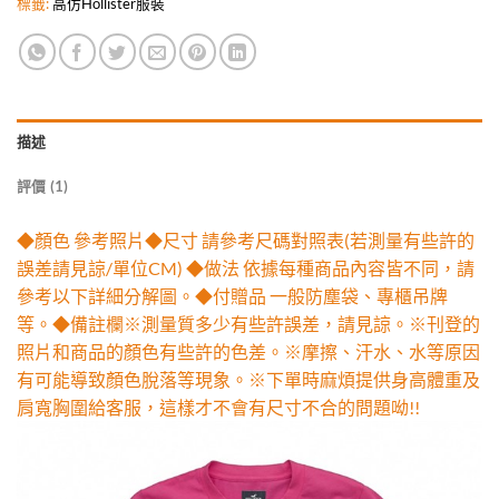
標籤:
高仿Hollister服裝
描述
評價 (1)
◆顏色 參考照片◆尺寸 請參考尺碼對照表(若測量有些許的
誤差請見諒/單位CM) ◆做法 依據每種商品內容皆不同，請
參考以下詳細分解圖。◆付贈品 一般防塵袋、專櫃吊牌
等。◆備註欄※測量質多少有些許誤差，請見諒。※刊登的
照片和商品的顏色有些許的色差。※摩擦、汗水、水等原因
有可能導致顏色脫落等現象。※下單時麻煩提供身高體重及
肩寬胸圍給客服，這樣才不會有尺寸不合的問題呦!!