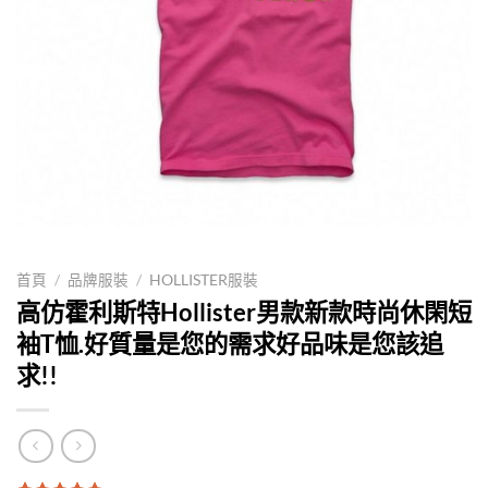
首頁
/
品牌服裝
/
HOLLISTER服裝
高仿霍利斯特Hollister男款新款時尚休閑短
袖T恤.好質量是您的需求好品味是您該追
求!!