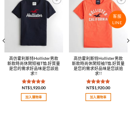
Add to
Add to
wishlist
wishlist
客服
LINE
高仿霍利斯特Hollister男款
高仿霍利斯特Hollister男款
新款時尚休閑短袖T恤.好質量
新款時尚休閑短袖T恤.好質量
是您的需求好品味是您該追
是您的需求好品味是您該追
求!!
求!!
NT$
1,920.00
NT$
1,920.00
評分
5.00
評分
5.00
滿分 5
滿分 5
加入購物車
加入購物車