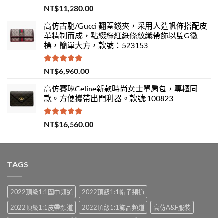
評分
5.00
NT$
11,280.00
滿分 5
高仿古馳/Gucci 翻蓋錢夾，采用人造帆佈搭配皮
革精制而成，點綴綠紅綠條紋織帶飾以雙G徽
標，簡單大方，款號：523153
評分
5.00
NT$
6,960.00
滿分 5
高仿賽琳Celine新款時尚女士單肩包，專櫃同
款。方便攜帶出門利器。款號:100823
評分
5.00
NT$
16,560.00
滿分 5
TAGS
2022頂級1:1圍巾頻道
2022頂級1:1帽子頻道
2022頂級1:1皮帶頻道
2022頂級1:1飾品頻道
高仿A&F服裝