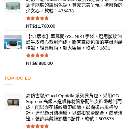
馬卡龍般的繽紛色調，質感完美呈現，撩撥你的
少女心，款號：476433
評分
5.00
NT$
11,760.00
滿分 5
【1:1版本】聖羅蘭/YSL NIKI 手袋，選用皺紋油
蠟牛皮精心裁制而成，飾有真皮包覆的字母聯結
標識，經典時尚，超大容量，款號：1801
評分
5.00
NT$
8,880.00
滿分 5
TOP RATED
高仿古馳/Gucci Ophidia 系列肩背包，采用GG
Supreme高級人造帆佈材質搭配牛皮飾邊裁制而
成，配以嵌花條紋織帶細節，彰顯復古風格設
計，造型頗具結構感，以磁扣安全閉合，皮革滾
邊，裝飾典藏細節雙G配件，款號：503876