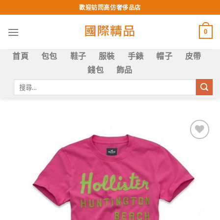
Skip
歡迎訪問高仿奢侈品店
to
content
0
首頁
包包
鞋子
服裝
手錶
帽子
皮帶
錢包
飾品
搜
尋
關
鍵
字:
Add to
wishlist