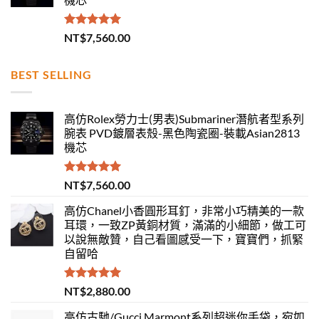
評分
5.00
NT$
7,560.00
滿分 5
BEST SELLING
高仿Rolex勞力士(男表)Submariner潛航者型系列
腕表 PVD鍍層表殼-黑色陶瓷圈-裝載Asian2813
機芯
評分
5.00
NT$
7,560.00
滿分 5
高仿Chanel小香圓形耳釘，非常小巧精美的一款
耳環，一致ZP黃銅材質，滿滿的小細節，做工可
以說無敵贊，自己看圖感受一下，寶寶們，抓緊
自留哈
評分
5.00
NT$
2,880.00
滿分 5
高仿古馳/Gucci Marmont系列超迷你手袋，宛如