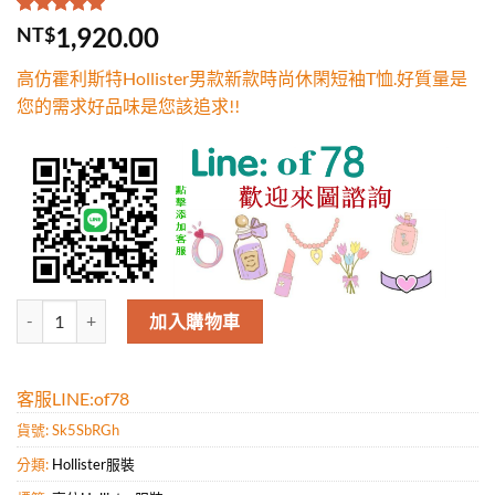
評分
1
5.00
/
1,920.00
NT$
5，已有
位
顧客進行評
高仿霍利斯特Hollister男款新款時尚休閑短袖T恤.好質量是
分
您的需求好品味是您該追求!!
高仿霍利斯特Hollister男款新款時尚休閑短袖T恤.好質量是您的需求好
加入購物車
客服LINE:of78
貨號:
Sk5SbRGh
分類:
Hollister服裝