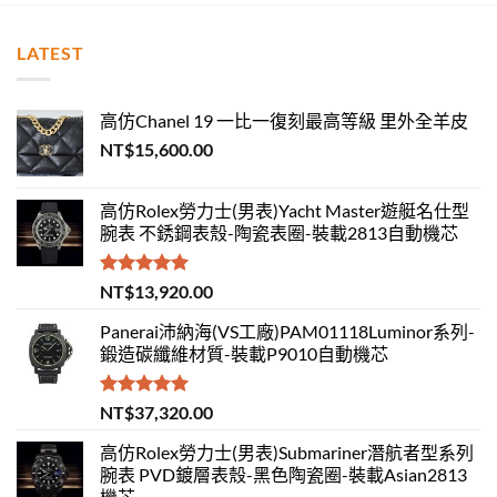
LATEST
高仿Chanel 19 一比一復刻最高等級 里外全羊皮
NT$
15,600.00
高仿Rolex勞力士(男表)Yacht Master遊艇名仕型
腕表 不銹鋼表殼-陶瓷表圈-裝載2813自動機芯
評分
5.00
NT$
13,920.00
滿分 5
Panerai沛納海(VS工廠)PAM01118Luminor系列-
鍛造碳纖維材質-裝載P9010自動機芯
評分
5.00
NT$
37,320.00
滿分 5
高仿Rolex勞力士(男表)Submariner潛航者型系列
腕表 PVD鍍層表殼-黑色陶瓷圈-裝載Asian2813
機芯