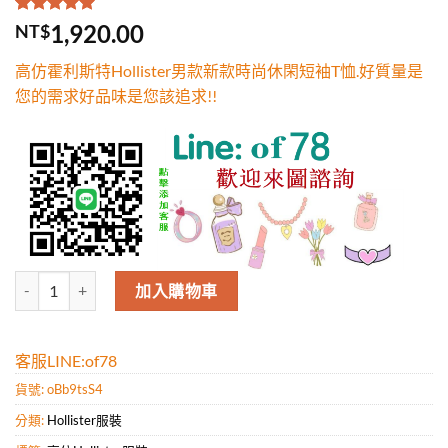
評分
1
5.00
/
1,920.00
NT$
5，已有
位
顧客進行評
高仿霍利斯特Hollister男款新款時尚休閑短袖T恤.好質量是
分
您的需求好品味是您該追求!!
高仿霍利斯特Hollister男款新款時尚休閑短袖T恤.好質量是您的需求好
加入購物車
客服LINE:of78
貨號:
oBb9tsS4
分類:
Hollister服裝