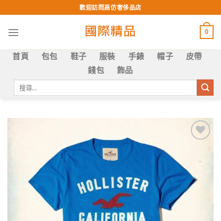
Skip
歡迎訪問高仿奢侈品店
to
content
0
首頁
包包
鞋子
服裝
手錶
帽子
皮帶
錢包
飾品
搜
尋
關
鍵
字:
Add to
wishlist