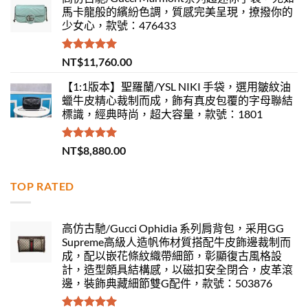
馬卡龍般的繽紛色調，質感完美呈現，撩撥你的
少女心，款號：476433
評分
5.00
NT$
11,760.00
滿分 5
【1:1版本】聖羅蘭/YSL NIKI 手袋，選用皺紋油
蠟牛皮精心裁制而成，飾有真皮包覆的字母聯結
標識，經典時尚，超大容量，款號：1801
評分
5.00
NT$
8,880.00
滿分 5
TOP RATED
高仿古馳/Gucci Ophidia 系列肩背包，采用GG
Supreme高級人造帆佈材質搭配牛皮飾邊裁制而
成，配以嵌花條紋織帶細節，彰顯復古風格設
計，造型頗具結構感，以磁扣安全閉合，皮革滾
邊，裝飾典藏細節雙G配件，款號：503876