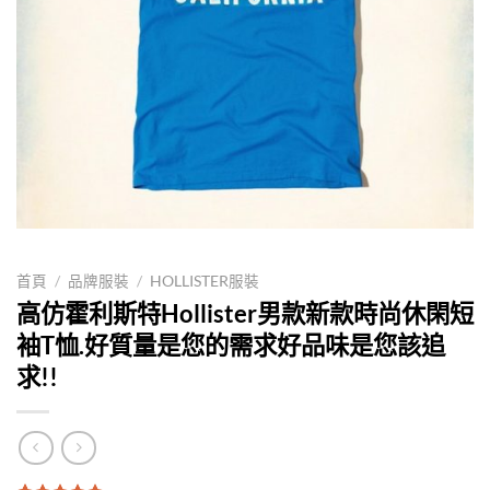
首頁
/
品牌服裝
/
HOLLISTER服裝
高仿霍利斯特Hollister男款新款時尚休閑短
袖T恤.好質量是您的需求好品味是您該追
求!!