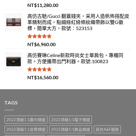
評分
5.00
NT$
11,280.00
滿分 5
高仿古馳/Gucci 翻蓋錢夾，采用人造帆佈搭配皮
革精制而成，點綴綠紅綠條紋織帶飾以雙G徽
標，簡單大方，款號：523153
評分
5.00
NT$
6,960.00
滿分 5
高仿賽琳Celine新款時尚女士單肩包，專櫃同
款。方便攜帶出門利器。款號:100823
評分
5.00
NT$
16,560.00
滿分 5
TAGS
2022頂級1:1圍巾頻道
2022頂級1:1帽子頻道
2022頂級1:1皮帶頻道
2022頂級1:1飾品頻道
高仿A&F服裝