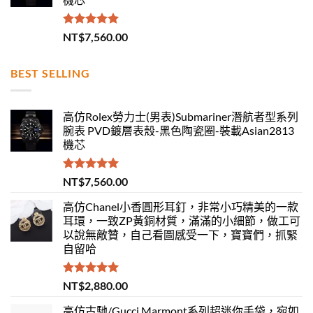
評分
5.00
NT$
7,560.00
滿分 5
BEST SELLING
高仿Rolex勞力士(男表)Submariner潛航者型系列
腕表 PVD鍍層表殼-黑色陶瓷圈-裝載Asian2813
機芯
評分
5.00
NT$
7,560.00
滿分 5
高仿Chanel小香圓形耳釘，非常小巧精美的一款
耳環，一致ZP黃銅材質，滿滿的小細節，做工可
以說無敵贊，自己看圖感受一下，寶寶們，抓緊
自留哈
評分
5.00
NT$
2,880.00
滿分 5
高仿古馳/Gucci Marmont系列超迷你手袋，宛如