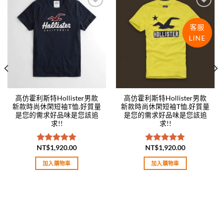
Add to
Add to
wishlist
wishlist
客服
LINE
高仿霍利斯特Hollister男款
高仿霍利斯特Hollister男款
新款時尚休閑短袖T恤.好質量
新款時尚休閑短袖T恤.好質量
是您的需求好品味是您該追
是您的需求好品味是您該追
求!!
求!!
NT$
1,920.00
NT$
1,920.00
評分
5.00
評分
5.00
滿分 5
滿分 5
加入購物車
加入購物車