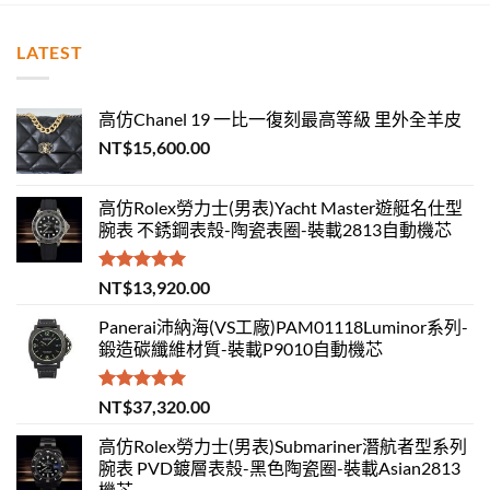
LATEST
高仿Chanel 19 一比一復刻最高等級 里外全羊皮
NT$
15,600.00
高仿Rolex勞力士(男表)Yacht Master遊艇名仕型
腕表 不銹鋼表殼-陶瓷表圈-裝載2813自動機芯
評分
5.00
NT$
13,920.00
滿分 5
Panerai沛納海(VS工廠)PAM01118Luminor系列-
鍛造碳纖維材質-裝載P9010自動機芯
評分
5.00
NT$
37,320.00
滿分 5
高仿Rolex勞力士(男表)Submariner潛航者型系列
腕表 PVD鍍層表殼-黑色陶瓷圈-裝載Asian2813
機芯