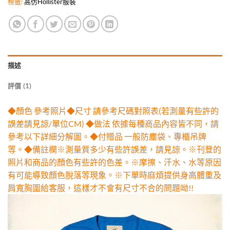
標籤:
高仿Hollister服裝
描述
評價 (1)
◆顏色 參考照片◆尺寸 請參考尺碼對照表(若測量有些許的
誤差請見諒/單位CM) ◆做法 依據每種商品內容皆不同，請
參考以下詳細分解圖。◆付贈品 一般防塵袋、專櫃吊牌
等。◆備註欄※測量質多少有些許誤差，請見諒。※刊登的
照片和商品的顏色有些許的色差。※摩擦、汗水、水等原因
有可能導致顏色脫落等現象。※下單時麻煩提供身高體重及
肩寬胸圍給客服，這樣才不會有尺寸不合的問題呦!!