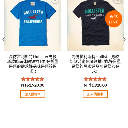
Add to
Add to
wishlist
wishlist
客服
LINE
高仿霍利斯特Hollister男款
高仿霍利斯特Hollister男款
新款時尚休閑短袖T恤.好質量
新款時尚休閑短袖T恤.好質量
是您的需求好品味是您該追
是您的需求好品味是您該追
求!!
求!!
NT$
1,920.00
NT$
1,920.00
評分
5.00
評分
5.00
滿分 5
滿分 5
加入購物車
加入購物車