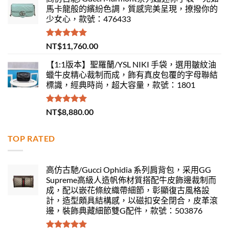
馬卡龍般的繽紛色調，質感完美呈現，撩撥你的
少女心，款號：476433
評分
5.00
NT$
11,760.00
滿分 5
【1:1版本】聖羅蘭/YSL NIKI 手袋，選用皺紋油
蠟牛皮精心裁制而成，飾有真皮包覆的字母聯結
標識，經典時尚，超大容量，款號：1801
評分
5.00
NT$
8,880.00
滿分 5
TOP RATED
高仿古馳/Gucci Ophidia 系列肩背包，采用GG
Supreme高級人造帆佈材質搭配牛皮飾邊裁制而
成，配以嵌花條紋織帶細節，彰顯復古風格設
計，造型頗具結構感，以磁扣安全閉合，皮革滾
邊，裝飾典藏細節雙G配件，款號：503876