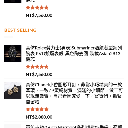
評分
5.00
NT$
7,560.00
滿分 5
BEST SELLING
高仿Rolex勞力士(男表)Submariner潛航者型系列
腕表 PVD鍍層表殼-黑色陶瓷圈-裝載Asian2813
機芯
評分
5.00
NT$
7,560.00
滿分 5
高仿Chanel小香圓形耳釘，非常小巧精美的一款
耳環，一致ZP黃銅材質，滿滿的小細節，做工可
以說無敵贊，自己看圖感受一下，寶寶們，抓緊
自留哈
評分
5.00
NT$
2,880.00
滿分 5
高仿古馳/Gucci Marmont系列超迷你手袋，宛如