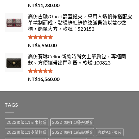
評分
5.00
NT$
11,280.00
滿分 5
高仿古馳/Gucci 翻蓋錢夾，采用人造帆佈搭配皮
革精制而成，點綴綠紅綠條紋織帶飾以雙G徽
標，簡單大方，款號：523153
評分
5.00
NT$
6,960.00
滿分 5
高仿賽琳Celine新款時尚女士單肩包，專櫃同
款。方便攜帶出門利器。款號:100823
評分
5.00
NT$
16,560.00
滿分 5
TAGS
2022頂級1:1圍巾頻道
2022頂級1:1帽子頻道
2022頂級1:1皮帶頻道
2022頂級1:1飾品頻道
高仿A&F服裝