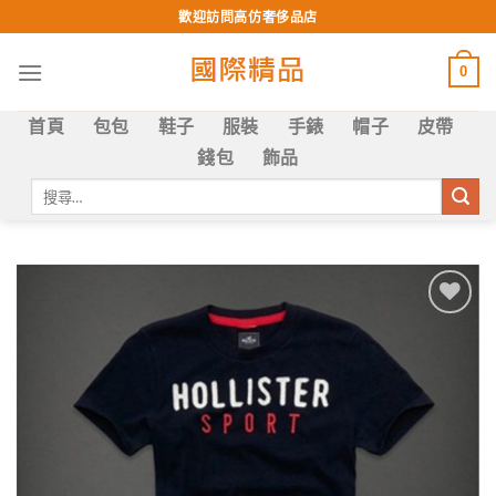
Skip
歡迎訪問高仿奢侈品店
to
content
0
首頁
包包
鞋子
服裝
手錶
帽子
皮帶
錢包
飾品
搜
尋
關
鍵
字:
Add to
wishlist