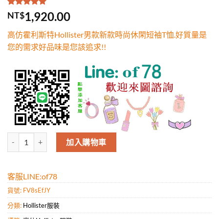
評分
1
5.00
/
1,920.00
NT$
5，已有
位
顧客進行評
高仿霍利斯特Hollister男款新款時尚休閑短袖T恤.好質量是
分
您的需求好品味是您該追求!!
高仿霍利斯特Hollister男款新款時尚休閑短袖T恤.好質量是您的需求好
加入購物車
客服LINE:of78
貨號:
FV8sEfJY
分類:
Hollister服裝