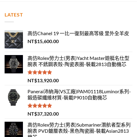
LATEST
高仿Chanel 19 一比一復刻最高等級 里外全羊皮
NT$
15,600.00
高仿Rolex勞力士(男表)Yacht Master遊艇名仕型
腕表 不銹鋼表殼-陶瓷表圈-裝載2813自動機芯
評分
5.00
NT$
13,920.00
滿分 5
Panerai沛納海(VS工廠)PAM01118Luminor系列-
鍛造碳纖維材質-裝載P9010自動機芯
評分
5.00
NT$
37,320.00
滿分 5
高仿Rolex勞力士(男表)Submariner潛航者型系列
腕表 PVD鍍層表殼-黑色陶瓷圈-裝載Asian2813
機芯