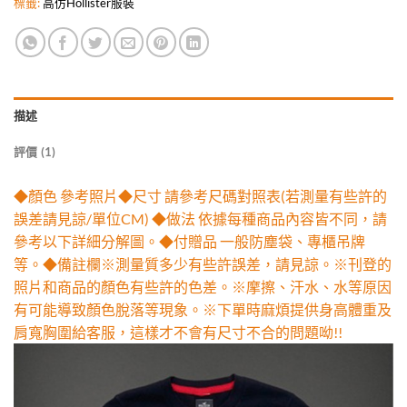
標籤:
高仿Hollister服裝
描述
評價 (1)
◆顏色 參考照片◆尺寸 請參考尺碼對照表(若測量有些許的
誤差請見諒/單位CM) ◆做法 依據每種商品內容皆不同，請
參考以下詳細分解圖。◆付贈品 一般防塵袋、專櫃吊牌
等。◆備註欄※測量質多少有些許誤差，請見諒。※刊登的
照片和商品的顏色有些許的色差。※摩擦、汗水、水等原因
有可能導致顏色脫落等現象。※下單時麻煩提供身高體重及
肩寬胸圍給客服，這樣才不會有尺寸不合的問題呦!!