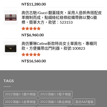
評分
5.00
NT$
11,280.00
滿分 5
高仿古馳/Gucci 翻蓋錢夾，采用人造帆佈搭配皮
革精制而成，點綴綠紅綠條紋織帶飾以雙G徽
標，簡單大方，款號：523153
評分
5.00
NT$
6,960.00
滿分 5
高仿賽琳Celine新款時尚女士單肩包，專櫃同
款。方便攜帶出門利器。款號:100823
評分
5.00
NT$
16,560.00
滿分 5
TAGS
2022頂級1:1圍巾頻道
2022頂級1:1帽子頻道
2022頂級1:1皮帶頻道
2022頂級1:1飾品頻道
高仿A&F服裝