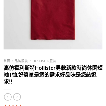
首頁
/
品牌服裝
/
HOLLISTER服裝
高仿霍利斯特Hollister男款新款時尚休閑短
袖T恤.好質量是您的需求好品味是您該追
求!!