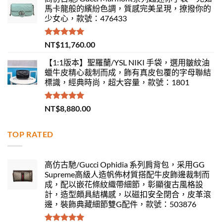
馬卡龍般的繽紛色調，質感完美呈現，撩撥你的
少女心，款號：476433
評分
5.00
NT$
11,760.00
滿分 5
【1:1版本】聖羅蘭/YSL NIKI 手袋，選用皺紋油
蠟牛皮精心裁制而成，飾有真皮包覆的字母聯結
標識，經典時尚，超大容量，款號：1801
評分
5.00
NT$
8,880.00
滿分 5
TOP RATED
高仿古馳/Gucci Ophidia 系列肩背包，采用GG
Supreme高級人造帆佈材質搭配牛皮飾邊裁制而
成，配以嵌花條紋織帶細節，彰顯復古風格設
計，造型頗具結構感，以磁扣安全閉合，皮革滾
邊，裝飾典藏細節雙G配件，款號：503876