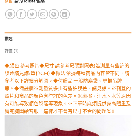
標籤:
高仿Hollister服裝
描述
評價 (1)
◆顏色 參考照片◆尺寸 請參考尺碼對照表(若測量有些許的
誤差請見諒/單位CM) ◆做法 依據每種商品內容皆不同，請
參考以下詳細分解圖。◆付贈品 一般防塵袋、專櫃吊牌
等。◆備註欄※測量質多少有些許誤差，請見諒。※刊登的
照片和商品的顏色有些許的色差。※摩擦、汗水、水等原因
有可能導致顏色脫落等現象。※下單時麻煩提供身高體重及
肩寬胸圍給客服，這樣才不會有尺寸不合的問題呦!!