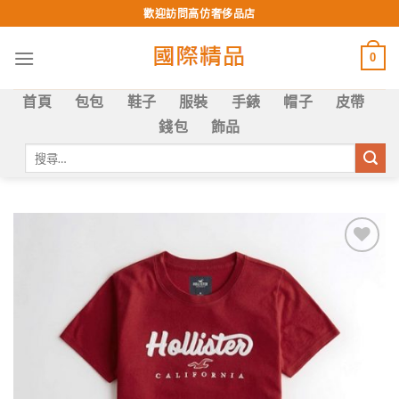
Skip
歡迎訪問高仿奢侈品店
to
content
0
首頁
包包
鞋子
服裝
手錶
帽子
皮帶
錢包
飾品
搜
尋
關
鍵
字:
Add to
wishlist