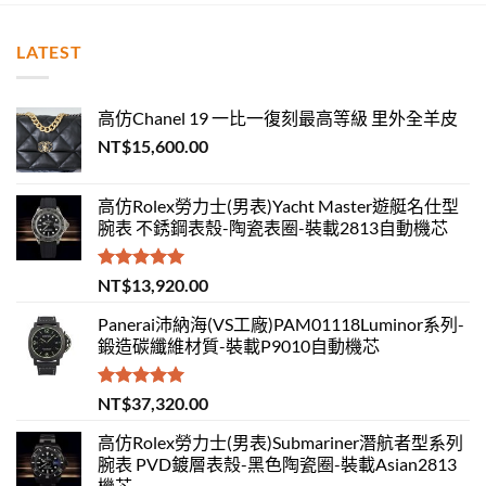
LATEST
高仿Chanel 19 一比一復刻最高等級 里外全羊皮
NT$
15,600.00
高仿Rolex勞力士(男表)Yacht Master遊艇名仕型
腕表 不銹鋼表殼-陶瓷表圈-裝載2813自動機芯
評分
5.00
NT$
13,920.00
滿分 5
Panerai沛納海(VS工廠)PAM01118Luminor系列-
鍛造碳纖維材質-裝載P9010自動機芯
評分
5.00
NT$
37,320.00
滿分 5
高仿Rolex勞力士(男表)Submariner潛航者型系列
腕表 PVD鍍層表殼-黑色陶瓷圈-裝載Asian2813
機芯