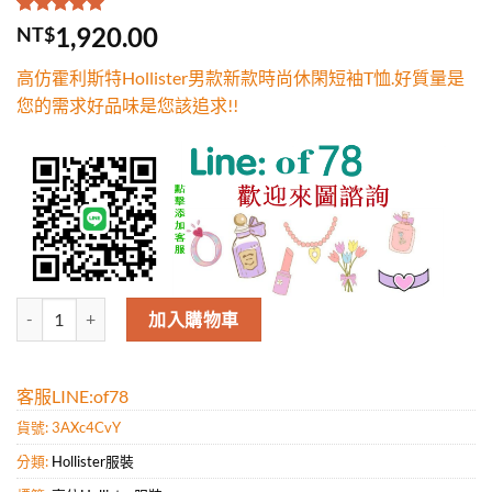
評分
1
5.00
/
1,920.00
NT$
5，已有
位
顧客進行評
高仿霍利斯特Hollister男款新款時尚休閑短袖T恤.好質量是
分
您的需求好品味是您該追求!!
高仿霍利斯特Hollister男款新款時尚休閑短袖T恤.好質量是您的需求好
加入購物車
客服LINE:of78
貨號:
3AXc4CvY
分類:
Hollister服裝