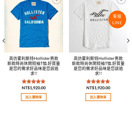
Add to
Add to
wishlist
wishlist
客服
LINE
高仿霍利斯特Hollister男款
高仿霍利斯特Hollister男款
新款時尚休閑短袖T恤.好質量
新款時尚休閑短袖T恤.好質量
是您的需求好品味是您該追
是您的需求好品味是您該追
求!!
求!!
NT$
1,920.00
NT$
1,920.00
評分
5.00
評分
5.00
滿分 5
滿分 5
加入購物車
加入購物車