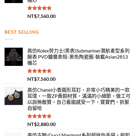
評分
5.00
NT$
7,560.00
滿分 5
BEST SELLING
高仿Rolex勞力士(男表)Submariner潛航者型系列
腕表 PVD鍍層表殼-黑色陶瓷圈-裝載Asian2813
機芯
評分
5.00
NT$
7,560.00
滿分 5
高仿Chanel小香圓形耳釘，非常小巧精美的一款
耳環，一致ZP黃銅材質，滿滿的小細節，做工可
以說無敵贊，自己看圖感受一下，寶寶們，抓緊
自留哈
評分
5.00
NT$
2,880.00
滿分 5
高仿古馳/Gucci Marmont系列超迷你手袋，宛如