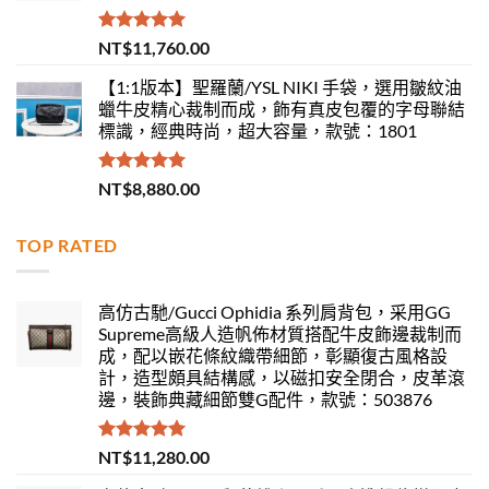
評分
5.00
NT$
11,760.00
滿分 5
【1:1版本】聖羅蘭/YSL NIKI 手袋，選用皺紋油
蠟牛皮精心裁制而成，飾有真皮包覆的字母聯結
標識，經典時尚，超大容量，款號：1801
評分
5.00
NT$
8,880.00
滿分 5
TOP RATED
高仿古馳/Gucci Ophidia 系列肩背包，采用GG
Supreme高級人造帆佈材質搭配牛皮飾邊裁制而
成，配以嵌花條紋織帶細節，彰顯復古風格設
計，造型頗具結構感，以磁扣安全閉合，皮革滾
邊，裝飾典藏細節雙G配件，款號：503876
評分
5.00
NT$
11,280.00
滿分 5