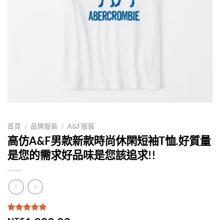
首頁
/
品牌服裝
/
A&F服裝
高仿A&F男款新款時尚休閑短袖T恤.好質量
是您的需求好品味是您該追求!!
評分
1
5.00
/