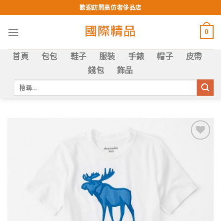
Skip
歡迎訪問高仿奢侈品店
to
content
0
首頁
包包
鞋子
服裝
手錶
帽子
皮帶
錢包
飾品
搜
尋
關
鍵
字:
Add to
wishlist