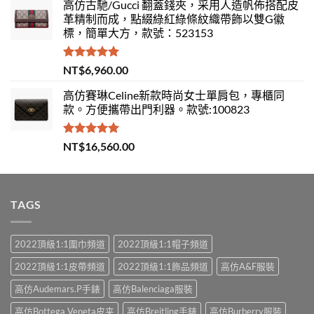
高仿古馳/Gucci 翻蓋錢夾，采用人造帆佈搭配皮
革精制而成，點綴綠紅綠條紋織帶飾以雙G徽
標，簡單大方，款號：523153
評分
5.00
NT$
6,960.00
滿分 5
高仿賽琳Celine新款時尚女士單肩包，專櫃同
款。方便攜帶出門利器。款號:100823
評分
5.00
NT$
16,560.00
滿分 5
TAGS
2022頂級1:1圍巾頻道
2022頂級1:1帽子頻道
2022頂級1:1皮帶頻道
2022頂級1:1飾品頻道
高仿A&F服裝
高仿Audemars.P手錶
高仿Balenciaga服裝
高仿Bottega Veneta皮夹
高仿Breitling手錶
高仿Burberry服裝