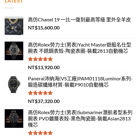
LATEST
高仿Chanel 19 一比一復刻最高等級 里外全羊皮
NT$
15,600.00
高仿Rolex勞力士(男表)Yacht Master遊艇名仕型
腕表 不銹鋼表殼-陶瓷表圈-裝載2813自動機芯
評分
5.00
NT$
13,920.00
滿分 5
Panerai沛納海(VS工廠)PAM01118Luminor系列-
鍛造碳纖維材質-裝載P9010自動機芯
評分
5.00
NT$
37,320.00
滿分 5
高仿Rolex勞力士(男表)Submariner潛航者型系列
腕表 PVD鍍層表殼-黑色陶瓷圈-裝載Asian2813
機芯