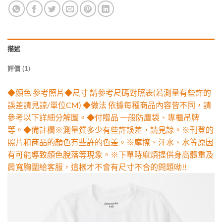
描述
評價 (1)
◆顏色 參考照片◆尺寸 請參考尺碼對照表(若測量有些許的
誤差請見諒/單位CM) ◆做法 依據每種商品內容皆不同，請
參考以下詳細分解圖。◆付贈品 一般防塵袋、專櫃吊牌
等。◆備註欄※測量質多少有些許誤差，請見諒。※刊登的
照片和商品的顏色有些許的色差。※摩擦、汗水、水等原因
有可能導致顏色脫落等現象。※下單時麻煩提供身高體重及
肩寬胸圍給客服，這樣才不會有尺寸不合的問題呦!!