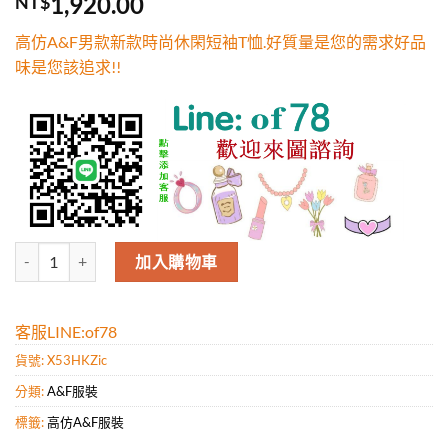
1,920.00
NT$
5，已有
位
顧客進行評
高仿A&F男款新款時尚休閑短袖T恤.好質量是您的需求好品
分
味是您該追求!!
高仿A&F男款新款時尚休閑短袖T恤.好質量是您的需求好品味是您該追求
加入購物車
客服LINE:of78
貨號:
X53HKZic
分類:
A&F服裝
標籤:
高仿A&F服裝