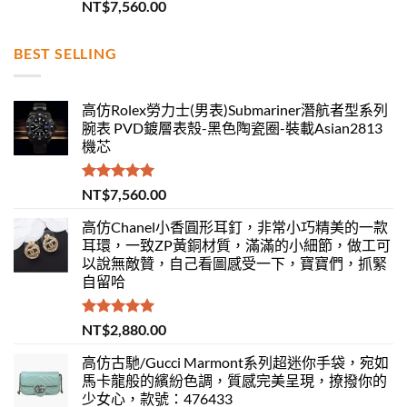
評分
5.00
NT$
7,560.00
滿分 5
BEST SELLING
高仿Rolex勞力士(男表)Submariner潛航者型系列
腕表 PVD鍍層表殼-黑色陶瓷圈-裝載Asian2813
機芯
評分
5.00
NT$
7,560.00
滿分 5
高仿Chanel小香圓形耳釘，非常小巧精美的一款
耳環，一致ZP黃銅材質，滿滿的小細節，做工可
以說無敵贊，自己看圖感受一下，寶寶們，抓緊
自留哈
評分
5.00
NT$
2,880.00
滿分 5
高仿古馳/Gucci Marmont系列超迷你手袋，宛如
馬卡龍般的繽紛色調，質感完美呈現，撩撥你的
少女心，款號：476433