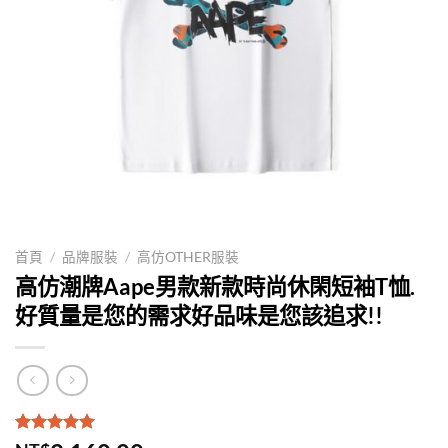
首頁
/
品牌服裝
/
高仿OTHER服裝
高仿潮牌Aape男款新款時尚休閑短袖T恤.
好質量是您的需求好品味是您該追求!!
評分
1
5.00
/