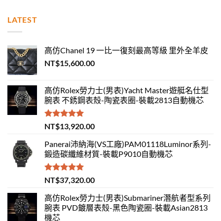
LATEST
高仿Chanel 19 一比一復刻最高等級 里外全羊皮
NT$
15,600.00
高仿Rolex勞力士(男表)Yacht Master遊艇名仕型
腕表 不銹鋼表殼-陶瓷表圈-裝載2813自動機芯
評分
5.00
NT$
13,920.00
滿分 5
Panerai沛納海(VS工廠)PAM01118Luminor系列-
鍛造碳纖維材質-裝載P9010自動機芯
評分
5.00
NT$
37,320.00
滿分 5
高仿Rolex勞力士(男表)Submariner潛航者型系列
腕表 PVD鍍層表殼-黑色陶瓷圈-裝載Asian2813
機芯