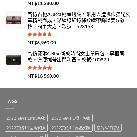
評分
5.00
NT$
11,280.00
滿分 5
高仿古馳/Gucci 翻蓋錢夾，采用人造帆佈搭配皮
革精制而成，點綴綠紅綠條紋織帶飾以雙G徽
標，簡單大方，款號：523153
評分
5.00
NT$
6,960.00
滿分 5
高仿賽琳Celine新款時尚女士單肩包，專櫃同
款。方便攜帶出門利器。款號:100823
評分
5.00
NT$
16,560.00
滿分 5
TAGS
2022頂級1:1圍巾頻道
2022頂級1:1帽子頻道
2022頂級1:1皮帶頻道
2022頂級1:1飾品頻道
高仿A&F服裝