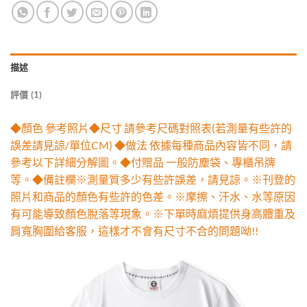
描述
評價 (1)
◆顏色 參考照片◆尺寸 請參考尺碼對照表(若測量有些許的
誤差請見諒/單位CM) ◆做法 依據每種商品內容皆不同，請
參考以下詳細分解圖。◆付贈品 一般防塵袋、專櫃吊牌
等。◆備註欄※測量質多少有些許誤差，請見諒。※刊登的
照片和商品的顏色有些許的色差。※摩擦、汗水、水等原因
有可能導致顏色脫落等現象。※下單時麻煩提供身高體重及
肩寬胸圍給客服，這樣才不會有尺寸不合的問題呦!!