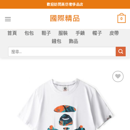
Skip
歡迎訪問高仿奢侈品店
to
content
0
首頁
包包
鞋子
服裝
手錶
帽子
皮帶
錢包
飾品
搜
尋
關
鍵
字:
Add to
wishlist