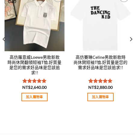
Add to
Add to
wishlist
wishlist
高仿羅意威Loewe男款新款
高仿賽琳Celine男款新款時
時尚休閑翻領短袖T恤.好質量
尚休閑短袖T恤.好質量是您的
是您的需求好品味是您該追
需求好品味是您該追求!!
求!!
NT$
2,640.00
NT$
2,880.00
評分
5.00
評分
5.00
滿分 5
滿分 5
加入購物車
加入購物車