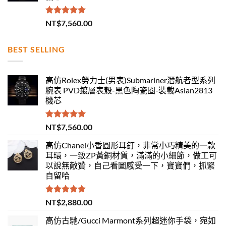
評分
5.00
NT$
7,560.00
滿分 5
BEST SELLING
高仿Rolex勞力士(男表)Submariner潛航者型系列
腕表 PVD鍍層表殼-黑色陶瓷圈-裝載Asian2813
機芯
評分
5.00
NT$
7,560.00
滿分 5
高仿Chanel小香圓形耳釘，非常小巧精美的一款
耳環，一致ZP黃銅材質，滿滿的小細節，做工可
以說無敵贊，自己看圖感受一下，寶寶們，抓緊
自留哈
評分
5.00
NT$
2,880.00
滿分 5
高仿古馳/Gucci Marmont系列超迷你手袋，宛如