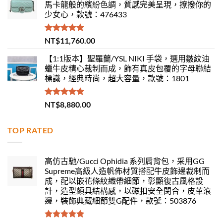
馬卡龍般的繽紛色調，質感完美呈現，撩撥你的
少女心，款號：476433
評分
5.00
NT$
11,760.00
滿分 5
【1:1版本】聖羅蘭/YSL NIKI 手袋，選用皺紋油
蠟牛皮精心裁制而成，飾有真皮包覆的字母聯結
標識，經典時尚，超大容量，款號：1801
評分
5.00
NT$
8,880.00
滿分 5
TOP RATED
高仿古馳/Gucci Ophidia 系列肩背包，采用GG
Supreme高級人造帆佈材質搭配牛皮飾邊裁制而
成，配以嵌花條紋織帶細節，彰顯復古風格設
計，造型頗具結構感，以磁扣安全閉合，皮革滾
邊，裝飾典藏細節雙G配件，款號：503876