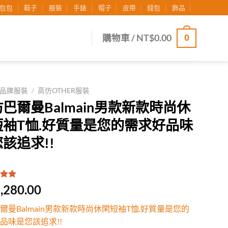
包包
鞋子
服裝
手錶
帽子
皮帶
錢包
飾品
0
購物車 /
NT$
0.00
品牌服裝
/
高仿OTHER服裝
巴爾曼Balmain男款新款時尚休
短袖T恤.好質量是您的需求好品味
該追求!!
.00
/
,280.00
有
位
行評
爾曼Balmain男款新款時尚休閑短袖T恤.好質量是您的
品味是您該追求!!