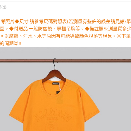
(1)
參考照片◆尺寸 請參考尺碼對照表(若測量有些許的誤差請見諒/單
圖。◆付贈品 一般防塵袋、專櫃吊牌等。◆備註欄※測量質多
。※摩擦、汗水、水等原因有可能導致顏色脫落等現象。※下單
的問題呦!!