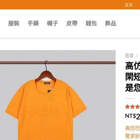
首頁
子
服裝
手錶
帽子
皮帶
錢包
飾品
首頁
/
高仿
Add to
閑
wishlist
是您
評分
1
5
2
NT$
5，已
顧客進
高仿巴
分
需求好