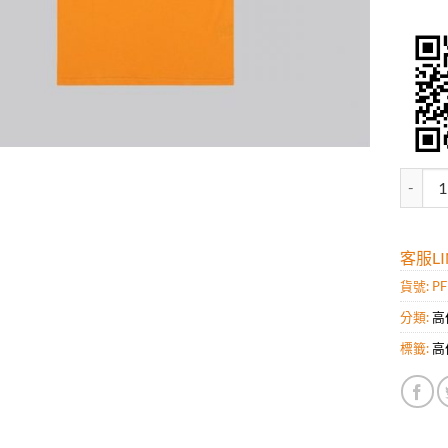
高仿巴爾
客服LIN
貨號:
PF
分類:
高
標籤:
高