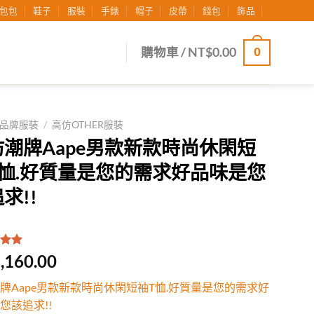
包包
鞋子
服裝
手錶
帽子
皮帶
錢包
飾品
0
購物車 /
NT$
0.00
品牌服裝
/
高仿OTHER服裝
仿潮牌Aape男款新款時尚休閑短
T恤.好質量是您的需求好品味是您
求!!
.00
/
,160.00
有
位
行評
牌Aape男款新款時尚休閑短袖T恤.好質量是您的需求好
您該追求!!