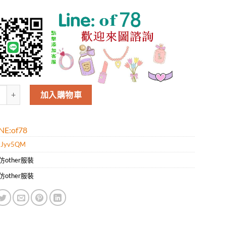
Aape男款新款時尚休閑短袖T恤.好質量是您的需求好品味是您該追求!! 
加入購物車
E:of78
HJyv5QM
仿other服裝
仿other服裝