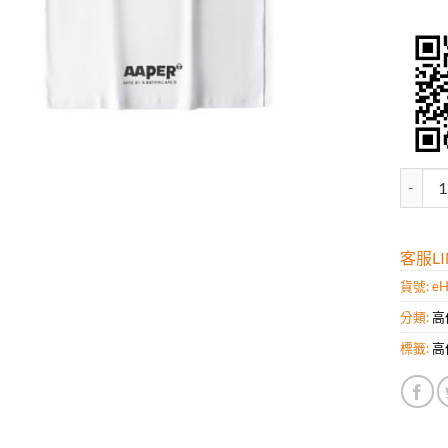
高仿潮牌
客服LIN
貨號:
e
分類:
高
標籤:
高