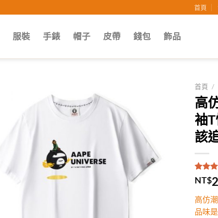
首頁
子
服裝
手錶
帽子
皮帶
錢包
飾品
首頁
/
高
Add to
袖
wishlist
該追
評分
1
5
2
NT$
5，已
顧客進
高仿潮
分
品味是