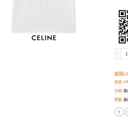
高仿賽琳
客服LIN
貨號:
nI
分類:
高
標籤:
高