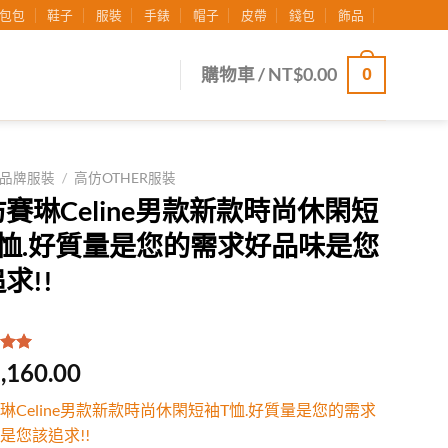
包包
鞋子
服裝
手錶
帽子
皮帶
錢包
飾品
0
購物車 /
NT$
0.00
品牌服裝
/
高仿OTHER服裝
賽琳Celine男款新款時尚休閑短
T恤.好質量是您的需求好品味是您
求!!
.00
/
,160.00
有
位
行評
琳Celine男款新款時尚休閑短袖T恤.好質量是您的需求
是您該追求!!