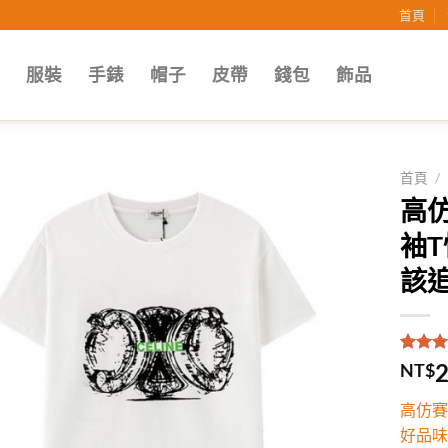
首頁
子
服裝
手錶
帽子
皮帶
錢包
飾品
首頁
/
高仿
Add to
袖
wishlist
該追
評分
1
5
2
NT$
5，已
顧客進
高仿賽
分
好品味