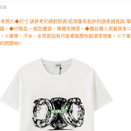
(1)
參考照片◆尺寸 請參考尺碼對照表(若測量有些許的誤差請見諒/單
圖。◆付贈品 一般防塵袋、專櫃吊牌等。◆備註欄※測量質多
。※摩擦、汗水、水等原因有可能導致顏色脫落等現象。※下單
的問題呦!!