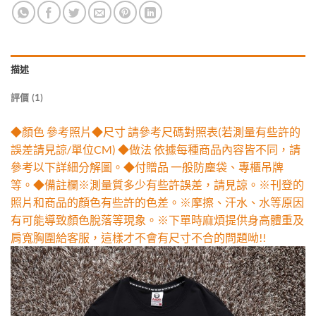
描述
評價 (1)
◆顏色 參考照片◆尺寸 請參考尺碼對照表(若測量有些許的
誤差請見諒/單位CM) ◆做法 依據每種商品內容皆不同，請
參考以下詳細分解圖。◆付贈品 一般防塵袋、專櫃吊牌
等。◆備註欄※測量質多少有些許誤差，請見諒。※刊登的
照片和商品的顏色有些許的色差。※摩擦、汗水、水等原因
有可能導致顏色脫落等現象。※下單時麻煩提供身高體重及
肩寬胸圍給客服，這樣才不會有尺寸不合的問題呦!!