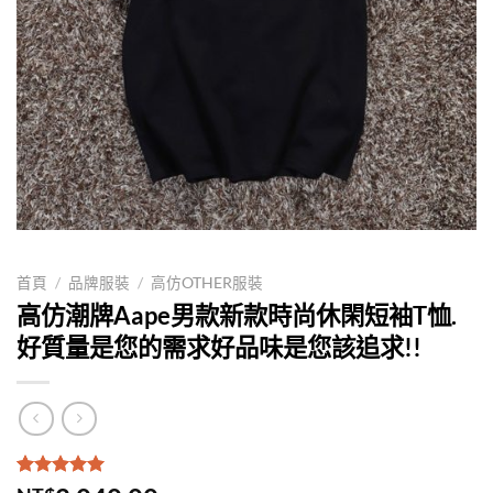
首頁
/
品牌服裝
/
高仿OTHER服裝
高仿潮牌Aape男款新款時尚休閑短袖T恤.
好質量是您的需求好品味是您該追求!!
評分
1
5.00
/