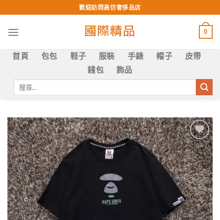
Skip
歡迎訪問高仿奢侈品店
to
content
0
首頁
包包
鞋子
服裝
手錶
帽子
皮帶
錢包
飾品
搜
尋
關
鍵
字:
Add to
wishlist