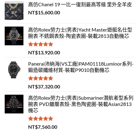
高仿Chanel 19 一比一復刻最高等級 里外全羊皮
NT$
15,600.00
高仿Rolex勞力士(男表)Yacht Master遊艇名仕型
腕表 不銹鋼表殼-陶瓷表圈-裝載2813自動機芯
評分
5.00
NT$
13,920.00
滿分 5
Panerai沛納海(VS工廠)PAM01118Luminor系列-
鍛造碳纖維材質-裝載P9010自動機芯
評分
5.00
NT$
37,320.00
滿分 5
高仿Rolex勞力士(男表)Submariner潛航者型系列
腕表 PVD鍍層表殼-黑色陶瓷圈-裝載Asian2813
機芯
評分
5.00
NT$
7,560.00
滿分 5