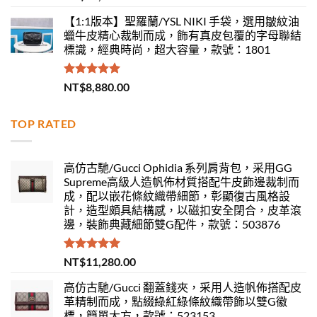
滿分 5
【1:1版本】聖羅蘭/YSL NIKI 手袋，選用皺紋油
蠟牛皮精心裁制而成，飾有真皮包覆的字母聯結
標識，經典時尚，超大容量，款號：1801
評分
5.00
NT$
8,880.00
滿分 5
TOP RATED
高仿古馳/Gucci Ophidia 系列肩背包，采用GG
Supreme高級人造帆佈材質搭配牛皮飾邊裁制而
成，配以嵌花條紋織帶細節，彰顯復古風格設
計，造型頗具結構感，以磁扣安全閉合，皮革滾
邊，裝飾典藏細節雙G配件，款號：503876
評分
5.00
NT$
11,280.00
滿分 5
高仿古馳/Gucci 翻蓋錢夾，采用人造帆佈搭配皮
革精制而成，點綴綠紅綠條紋織帶飾以雙G徽
標，簡單大方，款號：523153