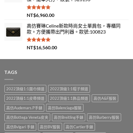
評分
5.00
NT$
6,960.00
滿分 5
高仿賽琳Celine新款時尚女士單肩包，專櫃同
款。方便攜帶出門利器。款號:100823
評分
5.00
NT$
16,560.00
滿分 5
TAGS
2022頂級1:1圍巾頻道
2022頂級1:1帽子頻道
2022頂級1:1皮帶頻道
2022頂級1:1飾品頻道
高仿A&F服裝
高仿Audemars.P手錶
高仿Balenciaga服裝
高仿Bottega Veneta皮夹
高仿Breitling手錶
高仿Burberry服裝
高仿Bvlgari 手錶
高仿BV服裝
高仿Cartier手錶