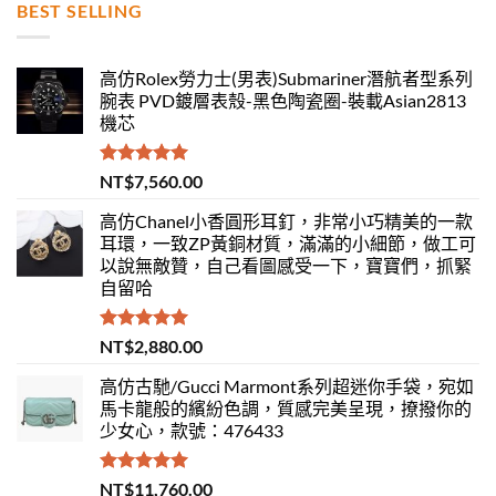
BEST SELLING
高仿Rolex勞力士(男表)Submariner潛航者型系列
腕表 PVD鍍層表殼-黑色陶瓷圈-裝載Asian2813
機芯
評分
5.00
NT$
7,560.00
滿分 5
高仿Chanel小香圓形耳釘，非常小巧精美的一款
耳環，一致ZP黃銅材質，滿滿的小細節，做工可
以說無敵贊，自己看圖感受一下，寶寶們，抓緊
自留哈
評分
5.00
NT$
2,880.00
滿分 5
高仿古馳/Gucci Marmont系列超迷你手袋，宛如
馬卡龍般的繽紛色調，質感完美呈現，撩撥你的
少女心，款號：476433
評分
5.00
NT$
11,760.00