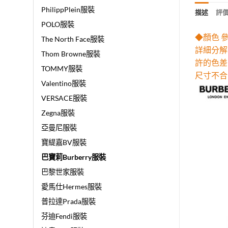
PhilippPlein服裝
描述
評價 
POLO服裝
◆顏色 
The North Face服裝
詳細分解
Thom Browne服裝
許的色差
TOMMY服裝
尺寸不合
Valentino服裝
VERSACE服裝
Zegna服裝
亞曼尼服裝
寶緹嘉BV服裝
巴寶莉Burberry服裝
巴黎世家服裝
愛馬仕Hermes服裝
普拉達Prada服裝
芬迪Fendi服裝