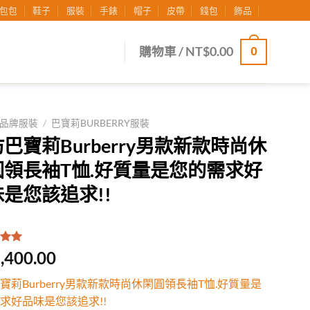
包包
鞋子
服裝
手錶
帽子
皮帶
錢包
飾品
0
購物車 /
NT$
0.00
品牌服裝
/
巴寶莉BURBERRY服裝
巴寶莉Burberry男款新款時尚休
圓領長袖T恤.好質量是您的需求好
是您該追求!!
.00
/
,400.00
有
位
行評
寶莉Burberry男款新款時尚休閑圓領長袖T恤.好質量是
求好品味是您該追求!!