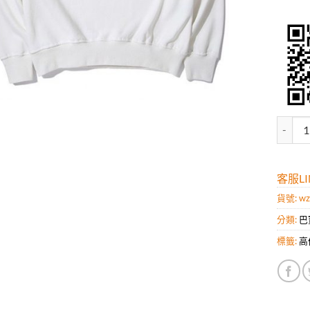
高仿巴寶
客服LIN
貨號:
wz
分類:
巴
標籤:
高