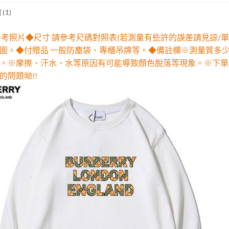
(1)
參考照片◆尺寸 請參考尺碼對照表(若測量有些許的誤差請見諒/單
圖。◆付贈品 一般防塵袋、專櫃吊牌等。◆備註欄※測量質多
。※摩擦、汗水、水等原因有可能導致顏色脫落等現象。※下單
的問題呦!!