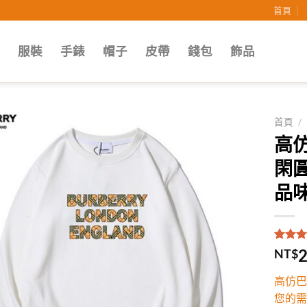
首頁
子
服裝
手錶
帽子
皮帶
錢包
飾品
首頁
/
高仿
Add to
閑
wishlist
品味
評分
1
5
2
NT$
5，已
顧客進
高仿巴
分
您的需