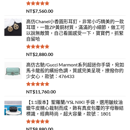
評分
5.00
NT$
7,560.00
滿分 5
高仿Chanel小香圓形耳釘，非常小巧精美的一款
耳環，一致ZP黃銅材質，滿滿的小細節，做工可
以說無敵贊，自己看圖感受一下，寶寶們，抓緊
自留哈
評分
5.00
NT$
2,880.00
滿分 5
高仿古馳/Gucci Marmont系列超迷你手袋，宛如
馬卡龍般的繽紛色調，質感完美呈現，撩撥你的
少女心，款號：476433
評分
5.00
NT$
11,760.00
滿分 5
【1:1版本】聖羅蘭/YSL NIKI 手袋，選用皺紋油
蠟牛皮精心裁制而成，飾有真皮包覆的字母聯結
標識，經典時尚，超大容量，款號：1801
評分
5.00
NT$
8,880.00