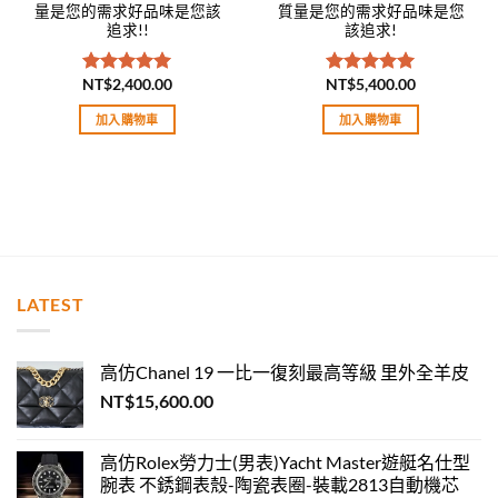
量是您的需求好品味是您該
質量是您的需求好品味是您
追求!!
該追求!
NT$
2,400.00
NT$
5,400.00
評分
5.00
評分
5.00
滿分 5
滿分 5
加入購物車
加入購物車
LATEST
高仿Chanel 19 一比一復刻最高等級 里外全羊皮
NT$
15,600.00
高仿Rolex勞力士(男表)Yacht Master遊艇名仕型
腕表 不銹鋼表殼-陶瓷表圈-裝載2813自動機芯