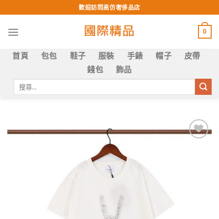
Skip
歡迎訪問高仿奢侈品店
to
content
0
首頁
包包
鞋子
服裝
手錶
帽子
皮帶
錢包
飾品
搜
尋
關
鍵
字:
Add to
wishlist