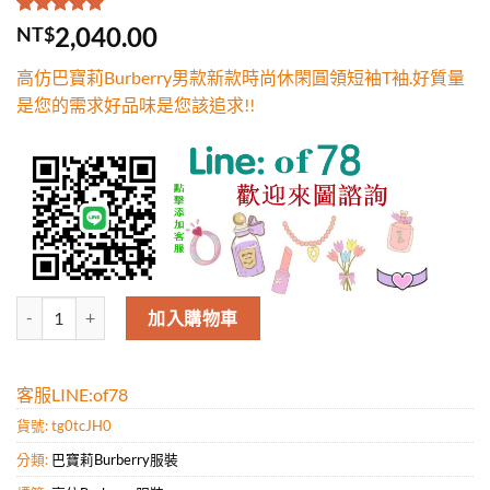
評分
1
5.00
/
2,040.00
NT$
5，已有
位
顧客進行評
高仿巴寶莉Burberry男款新款時尚休閑圓領短袖T袖.好質量
分
是您的需求好品味是您該追求!!
高仿巴寶莉Burberry男款新款時尚休閑圓領短袖T袖.好質量是您的需求
加入購物車
客服LINE:of78
貨號:
tg0tcJH0
分類:
巴寶莉Burberry服裝