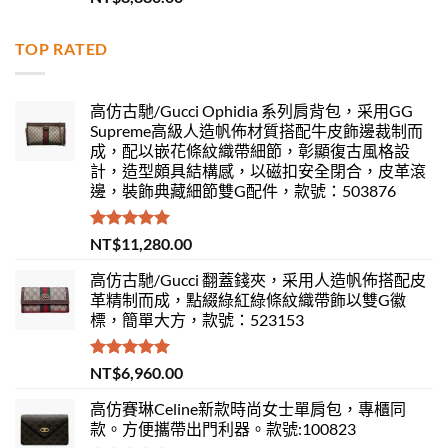
滿分 5
TOP RATED
高仿古馳/Gucci Ophidia 系列肩背包，采用GG
Supreme高級人造帆佈材質搭配牛皮飾邊裁制而
成，配以嵌花條紋織帶細節，彰顯復古風格設
計，造型頗具結構感，以磁扣安全閉合，皮革滾
邊，裝飾典藏細節雙G配件，款號：503876
評分
5.00
NT$
11,280.00
滿分 5
高仿古馳/Gucci 翻蓋錢夾，采用人造帆佈搭配皮
革精制而成，點綴綠紅綠條紋織帶飾以雙G徽
標，簡單大方，款號：523153
評分
5.00
NT$
6,960.00
滿分 5
高仿賽琳Celine新款時尚女士單肩包，專櫃同
款。方便攜帶出門利器。款號:100823