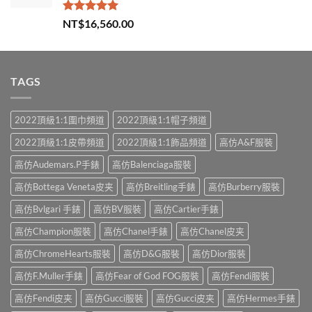
評分
5.00
NT$
16,560.00
滿分 5
TAGS
2022頂級1:1圍巾頻道
2022頂級1:1帽子頻道
2022頂級1:1皮帶頻道
2022頂級1:1飾品頻道
高仿A&F服裝
高仿Audemars.P手錶
高仿Balenciaga服裝
高仿Bottega Veneta皮夹
高仿Breitling手錶
高仿Burberry服裝
高仿Bvlgari 手錶
高仿BV服裝
高仿Cartier手錶
高仿Champion服裝
高仿Chanel手錶
高仿Chanel皮夹
高仿ChromeHearts服裝
高仿D&G服裝
高仿Dior服裝
高仿F.Muller手錶
高仿Fear of God FOG服裝
高仿Fendi服裝
高仿Fendi皮夹
高仿Gucci服裝
高仿Gucci皮夹
高仿Hermes手錶