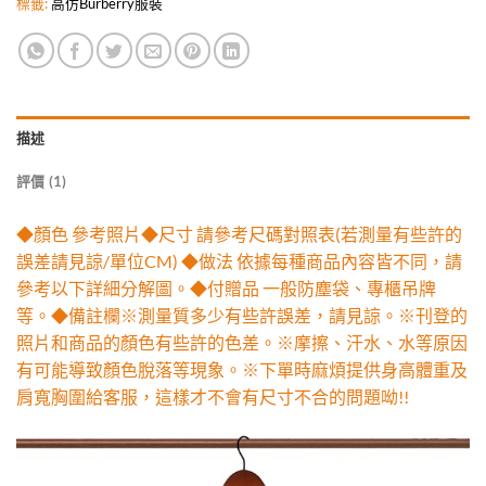
標籤:
高仿Burberry服裝
描述
評價 (1)
◆顏色 參考照片◆尺寸 請參考尺碼對照表(若測量有些許的
誤差請見諒/單位CM) ◆做法 依據每種商品內容皆不同，請
參考以下詳細分解圖。◆付贈品 一般防塵袋、專櫃吊牌
等。◆備註欄※測量質多少有些許誤差，請見諒。※刊登的
照片和商品的顏色有些許的色差。※摩擦、汗水、水等原因
有可能導致顏色脫落等現象。※下單時麻煩提供身高體重及
肩寬胸圍給客服，這樣才不會有尺寸不合的問題呦!!