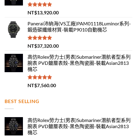
評分
5.00
NT$
13,920.00
滿分 5
Panerai沛納海(VS工廠)PAM01118Luminor系列-
鍛造碳纖維材質-裝載P9010自動機芯
評分
5.00
NT$
37,320.00
滿分 5
高仿Rolex勞力士(男表)Submariner潛航者型系列
腕表 PVD鍍層表殼-黑色陶瓷圈-裝載Asian2813
機芯
評分
5.00
NT$
7,560.00
滿分 5
BEST SELLING
高仿Rolex勞力士(男表)Submariner潛航者型系列
腕表 PVD鍍層表殼-黑色陶瓷圈-裝載Asian2813
機芯