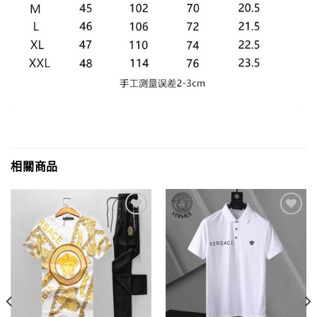
相關商品
Add to
Add to
wishlist
wishlist