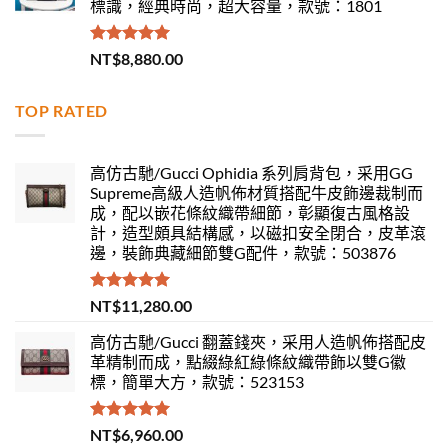
標識，經典時尚，超大容量，款號：1801
評分
5.00
NT$
8,880.00
滿分 5
TOP RATED
高仿古馳/Gucci Ophidia 系列肩背包，采用GG
Supreme高級人造帆佈材質搭配牛皮飾邊裁制而
成，配以嵌花條紋織帶細節，彰顯復古風格設
計，造型頗具結構感，以磁扣安全閉合，皮革滾
邊，裝飾典藏細節雙G配件，款號：503876
評分
5.00
NT$
11,280.00
滿分 5
高仿古馳/Gucci 翻蓋錢夾，采用人造帆佈搭配皮
革精制而成，點綴綠紅綠條紋織帶飾以雙G徽
標，簡單大方，款號：523153
評分
5.00
NT$
6,960.00
滿分 5