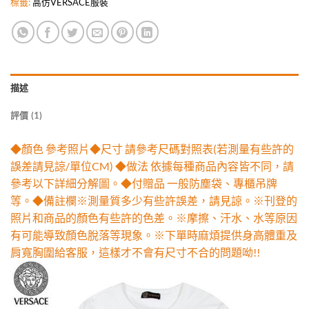
標籤:
高仿VERSACE服裝
描述
評價 (1)
◆顏色 參考照片◆尺寸 請參考尺碼對照表(若測量有些許的
誤差請見諒/單位CM) ◆做法 依據每種商品內容皆不同，請
參考以下詳細分解圖。◆付贈品 一般防塵袋、專櫃吊牌
等。◆備註欄※測量質多少有些許誤差，請見諒。※刊登的
照片和商品的顏色有些許的色差。※摩擦、汗水、水等原因
有可能導致顏色脫落等現象。※下單時麻煩提供身高體重及
肩寬胸圍給客服，這樣才不會有尺寸不合的問題呦!!