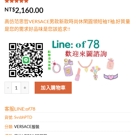
評分
1
5.00
/
2,160.00
NT$
5，已有
位
顧客進行評
高仿范思哲VERSACE男款新款時尚休閑圓領短袖T袖.好質量
分
是您的需求好品味是您該追求!!
高仿范思哲VERSACE男款新款時尚休閑圓領短袖T袖.好質量是您的需求
加入購物車
客服LINE:of78
貨號:
SvsbhPTD
分類:
VERSACE服裝