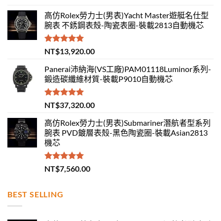
高仿Rolex勞力士(男表)Yacht Master遊艇名仕型
腕表 不銹鋼表殼-陶瓷表圈-裝載2813自動機芯
評分
5.00
NT$
13,920.00
滿分 5
Panerai沛納海(VS工廠)PAM01118Luminor系列-
鍛造碳纖維材質-裝載P9010自動機芯
評分
5.00
NT$
37,320.00
滿分 5
高仿Rolex勞力士(男表)Submariner潛航者型系列
腕表 PVD鍍層表殼-黑色陶瓷圈-裝載Asian2813
機芯
評分
5.00
NT$
7,560.00
滿分 5
BEST SELLING