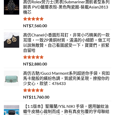
高仿Rolex勞力士(男表)Submariner潛航者型系列
腕表 PVD鍍層表殼-黑色陶瓷圈-裝載Asian2813
機芯
評分
5.00
NT$
7,560.00
滿分 5
高仿Chanel小香圓形耳釘，非常小巧精美的一款
耳環，一致ZP黃銅材質，滿滿的小細節，做工可
以說無敵贊，自己看圖感受一下，寶寶們，抓緊
自留哈
評分
5.00
NT$
2,880.00
滿分 5
高仿古馳/Gucci Marmont系列超迷你手袋，宛如
馬卡龍般的繽紛色調，質感完美呈現，撩撥你的
少女心，款號：476433
評分
5.00
NT$
11,760.00
滿分 5
【1:1版本】聖羅蘭/YSL NIKI 手袋，選用皺紋油
蠟牛皮精心裁制而成，飾有真皮包覆的字母聯結