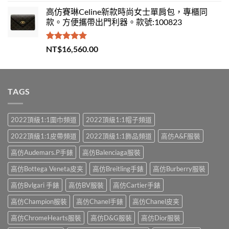
高仿賽琳Celine新款時尚女士單肩包，專櫃同
款。方便攜帶出門利器。款號:100823
評分
5.00
NT$
16,560.00
滿分 5
TAGS
2022頂級1:1圍巾頻道
2022頂級1:1帽子頻道
2022頂級1:1皮帶頻道
2022頂級1:1飾品頻道
高仿A&F服裝
高仿Audemars.P手錶
高仿Balenciaga服裝
高仿Bottega Veneta皮夹
高仿Breitling手錶
高仿Burberry服裝
高仿Bvlgari 手錶
高仿BV服裝
高仿Cartier手錶
高仿Champion服裝
高仿Chanel手錶
高仿Chanel皮夹
高仿ChromeHearts服裝
高仿D&G服裝
高仿Dior服裝