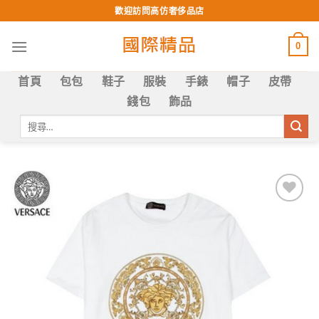
Skip
歡迎訪問高仿奢侈品店
to
content
0
首頁
包包
鞋子
服裝
手錶
帽子
皮帶
錢包
飾品
搜
尋
關
鍵
字:
Add to
wishlist