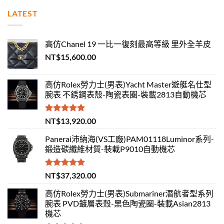
LATEST
高仿Chanel 19 一比一復刻最高等級 里外全羊皮
NT$
15,600.00
高仿Rolex勞力士(男表)Yacht Master遊艇名仕型
腕表 不銹鋼表殼-陶瓷表圈-裝載2813自動機芯
評分
5.00
NT$
13,920.00
滿分 5
Panerai沛納海(VS工廠)PAM01118Luminor系列-
鍛造碳纖維材質-裝載P9010自動機芯
評分
5.00
NT$
37,320.00
滿分 5
高仿Rolex勞力士(男表)Submariner潛航者型系列
腕表 PVD鍍層表殼-黑色陶瓷圈-裝載Asian2813
機芯