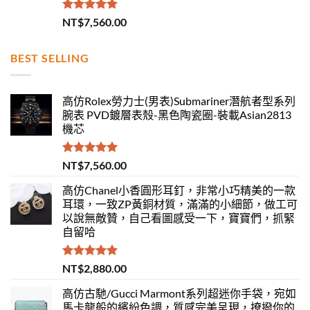
評分
5.00
NT$
7,560.00
滿分 5
BEST SELLING
高仿Rolex勞力士(男表)Submariner潛航者型系列
腕表 PVD鍍層表殼-黑色陶瓷圈-裝載Asian2813
機芯
評分
5.00
NT$
7,560.00
滿分 5
高仿Chanel小香圓形耳釘，非常小巧精美的一款
耳環，一致ZP黃銅材質，滿滿的小細節，做工可
以說無敵贊，自己看圖感受一下，寶寶們，抓緊
自留哈
評分
5.00
NT$
2,880.00
滿分 5
高仿古馳/Gucci Marmont系列超迷你手袋，宛如
馬卡龍般的繽紛色調，質感完美呈現，撩撥你的