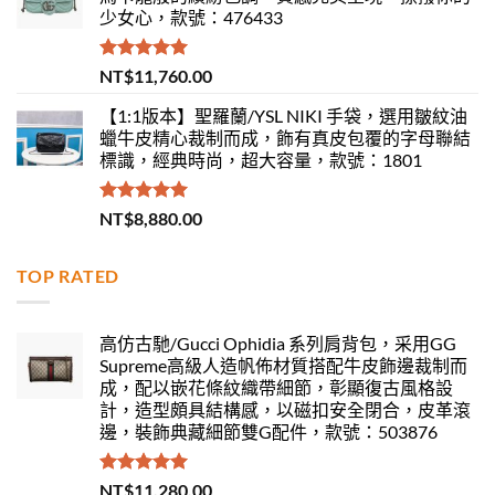
少女心，款號：476433
評分
5.00
NT$
11,760.00
滿分 5
【1:1版本】聖羅蘭/YSL NIKI 手袋，選用皺紋油
蠟牛皮精心裁制而成，飾有真皮包覆的字母聯結
標識，經典時尚，超大容量，款號：1801
評分
5.00
NT$
8,880.00
滿分 5
TOP RATED
高仿古馳/Gucci Ophidia 系列肩背包，采用GG
Supreme高級人造帆佈材質搭配牛皮飾邊裁制而
成，配以嵌花條紋織帶細節，彰顯復古風格設
計，造型頗具結構感，以磁扣安全閉合，皮革滾
邊，裝飾典藏細節雙G配件，款號：503876
評分
5.00
NT$
11,280.00