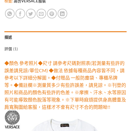
標籤:
高仿VERSACE服裝
描述
評價 (1)
◆顏色 參考照片◆尺寸 請參考尺碼對照表(若測量有些許的
誤差請見諒/單位CM) ◆做法 依據每種商品內容皆不同，請
參考以下詳細分解圖。◆付贈品 一般防塵袋、專櫃吊牌
等。◆備註欄※測量質多少有些許誤差，請見諒。※刊登的
照片和商品的顏色有些許的色差。※摩擦、汗水、水等原因
有可能導致顏色脫落等現象。※下單時麻煩提供身高體重及
肩寬胸圍給客服，這樣才不會有尺寸不合的問題呦!!