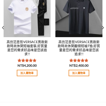
Add to
Add to
wishlist
wishlist
高仿范思哲VERSACE男款新
高仿范思哲VERSACE男款新
款時尚休閑短袖套裝.好質量
款時尚休閑翻領短袖T恤.好質
是您的需求好品味是您該追
量是您的需求好品味是您該
求!!
追求!!
NT$
4,200.00
NT$
2,400.00
評分
5.00
評分
5.00
滿分 5
滿分 5
加入購物車
加入購物車