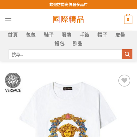
Skip
歡迎訪問高仿奢侈品店
to
content
0
首頁
包包
鞋子
服裝
手錶
帽子
皮帶
錢包
飾品
搜
尋
關
鍵
字:
Add to
wishlist