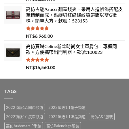
滿分 5
高仿古馳/Gucci 翻蓋錢夾，采用人造帆佈搭配皮
革精制而成，點綴綠紅綠條紋織帶飾以雙G徽
標，簡單大方，款號：523153
評分
5.00
NT$
6,960.00
滿分 5
高仿賽琳Celine新款時尚女士單肩包，專櫃同
款。方便攜帶出門利器。款號:100823
評分
5.00
NT$
16,560.00
滿分 5
TAGS
2022頂級1:1圍巾頻道
2022頂級1:1帽子頻道
2022頂級1:1皮帶頻道
2022頂級1:1飾品頻道
高仿A&F服裝
高仿Audemars.P手錶
高仿Balenciaga服裝