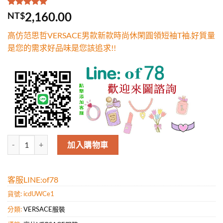
評分
1
5.00
/
2,160.00
NT$
5，已有
位
顧客進行評
高仿范思哲VERSACE男款新款時尚休閑圓領短袖T袖.好質量
分
是您的需求好品味是您該追求!!
高仿范思哲VERSACE男款新款時尚休閑圓領短袖T袖.好質量是您的需求
加入購物車
客服LINE:of78
貨號:
icdUWCe1
分類:
VERSACE服裝