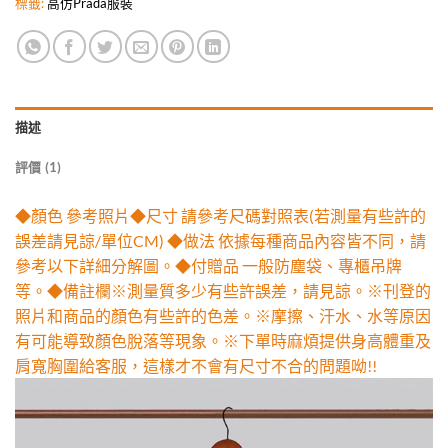
標籤:
高仿Prada服裝
描述
評價 (1)
◆顏色 參考照片◆尺寸 請參考尺碼對照表(若測量有些許的
誤差請見諒/單位CM) ◆做法 依據每種商品內容皆不同，請
參考以下詳細分解圖。◆付贈品 一般防塵袋、專櫃吊牌
等。◆備註欄※測量質多少有些許誤差，請見諒。※刊登的
照片和商品的顏色有些許的色差。※摩擦、汗水、水等原因
有可能導致顏色脫落等現象。※下單時麻煩提供身高體重及
肩寬胸圍給客服，這樣才不會有尺寸不合的問題呦!!