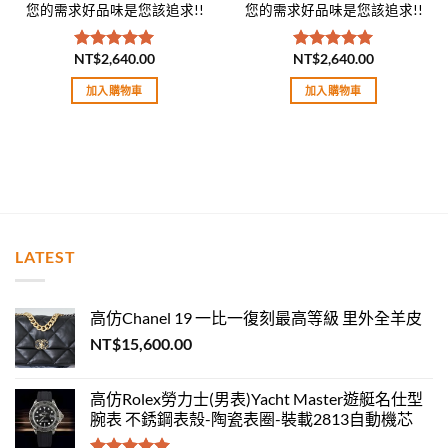
您的需求好品味是您該追求!!
您的需求好品味是您該追求!!
NT$
2,640.00
NT$
2,640.00
評分
5.00
評分
5.00
滿分 5
滿分 5
加入購物車
加入購物車
LATEST
高仿Chanel 19 一比一復刻最高等級 里外全羊皮
NT$
15,600.00
高仿Rolex勞力士(男表)Yacht Master遊艇名仕型
腕表 不銹鋼表殼-陶瓷表圈-裝載2813自動機芯