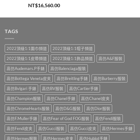
評分
5.00
NT$
16,560.00
滿分 5
TAGS
2022頂級1:1圍巾頻道
2022頂級1:1帽子頻道
2022頂級1:1皮帶頻道
2022頂級1:1飾品頻道
高仿A&F服裝
高仿Audemars.P手錶
高仿Balenciaga服裝
高仿Bottega Veneta皮夹
高仿Breitling手錶
高仿Burberry服裝
高仿Bvlgari 手錶
高仿BV服裝
高仿Cartier手錶
高仿Champion服裝
高仿Chanel手錶
高仿Chanel皮夹
高仿ChromeHearts服裝
高仿D&G服裝
高仿Dior服裝
高仿F.Muller手錶
高仿Fear of God FOG服裝
高仿Fendi服裝
高仿Fendi皮夹
高仿Gucci服裝
高仿Gucci皮夹
高仿Hermes手錶
高仿Hermes服裝
高仿Hermes皮夹
高仿Hublot手錶