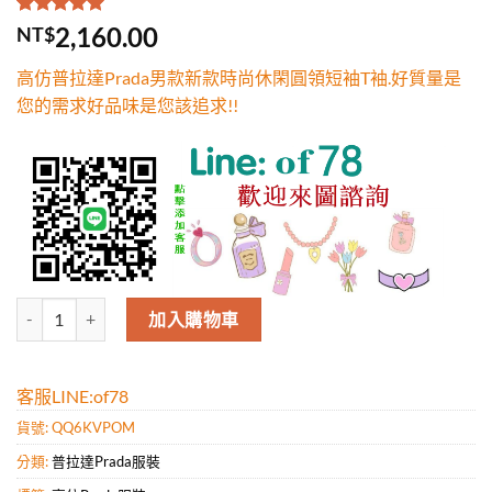
評分
1
5.00
/
2,160.00
NT$
5，已有
位
顧客進行評
高仿普拉達Prada男款新款時尚休閑圓領短袖T袖.好質量是
分
您的需求好品味是您該追求!!
高仿普拉達Prada男款新款時尚休閑圓領短袖T袖.好質量是您的需求好品
加入購物車
客服LINE:of78
貨號:
QQ6KVPOM
分類:
普拉達Prada服裝