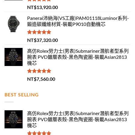
評分
5.00
NT$
13,920.00
滿分 5
Panerai沛納海(VS工廠)PAM01118Luminor系列-
鍛造碳纖維材質-裝載P9010自動機芯
評分
5.00
NT$
37,320.00
滿分 5
高仿Rolex勞力士(男表)Submariner潛航者型系列
腕表 PVD鍍層表殼-黑色陶瓷圈-裝載Asian2813
機芯
評分
5.00
NT$
7,560.00
滿分 5
BEST SELLING
高仿Rolex勞力士(男表)Submariner潛航者型系列
腕表 PVD鍍層表殼-黑色陶瓷圈-裝載Asian2813
機芯