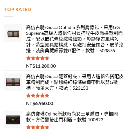
TOP RATED
高仿古馳/Gucci Ophidia 系列肩背包，采用GG
Supreme高級人造帆佈材質搭配牛皮飾邊裁制而
成，配以嵌花條紋織帶細節，彰顯復古風格設
計，造型頗具結構感，以磁扣安全閉合，皮革滾
邊，裝飾典藏細節雙G配件，款號：503876
評分
5.00
NT$
11,280.00
滿分 5
高仿古馳/Gucci 翻蓋錢夾，采用人造帆佈搭配皮
革精制而成，點綴綠紅綠條紋織帶飾以雙G徽
標，簡單大方，款號：523153
評分
5.00
NT$
6,960.00
滿分 5
高仿賽琳Celine新款時尚女士單肩包，專櫃同
款。方便攜帶出門利器。款號:100823