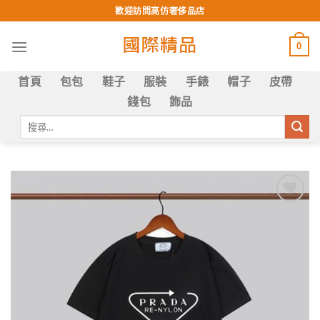
Skip
歡迎訪問高仿奢侈品店
to
content
0
首頁
包包
鞋子
服裝
手錶
帽子
皮帶
錢包
飾品
搜
尋
關
鍵
字:
Add to
wishlist