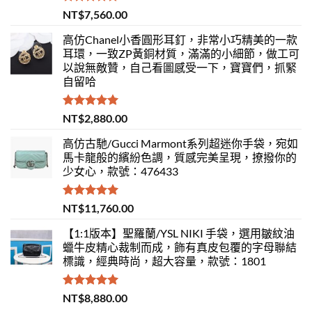
評分
5.00
NT$
7,560.00
滿分 5
高仿Chanel小香圓形耳釘，非常小巧精美的一款
耳環，一致ZP黃銅材質，滿滿的小細節，做工可
以說無敵贊，自己看圖感受一下，寶寶們，抓緊
自留哈
評分
5.00
NT$
2,880.00
滿分 5
高仿古馳/Gucci Marmont系列超迷你手袋，宛如
馬卡龍般的繽紛色調，質感完美呈現，撩撥你的
少女心，款號：476433
評分
5.00
NT$
11,760.00
滿分 5
【1:1版本】聖羅蘭/YSL NIKI 手袋，選用皺紋油
蠟牛皮精心裁制而成，飾有真皮包覆的字母聯結
標識，經典時尚，超大容量，款號：1801
評分
5.00
NT$
8,880.00
滿分 5