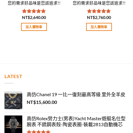
您的需求好品味是您該追求!!
您的需求好品味是您該追求!!
NT$
2,640.00
NT$
2,760.00
評分
5.00
評分
5.00
滿分 5
滿分 5
加入購物車
加入購物車
LATEST
高仿Chanel 19 一比一復刻最高等級 里外全羊皮
NT$
15,600.00
高仿Rolex勞力士(男表)Yacht Master遊艇名仕型
腕表 不銹鋼表殼-陶瓷表圈-裝載2813自動機芯