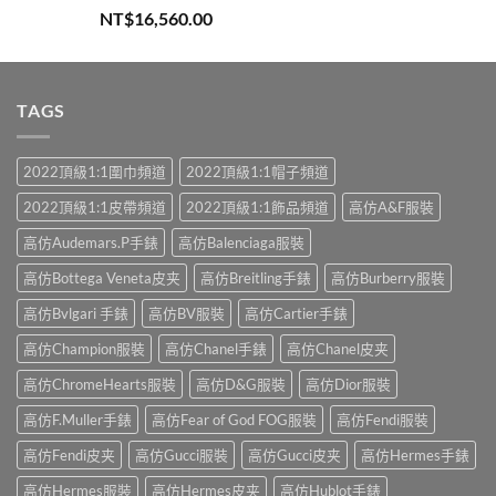
評分
5.00
NT$
16,560.00
滿分 5
TAGS
2022頂級1:1圍巾頻道
2022頂級1:1帽子頻道
2022頂級1:1皮帶頻道
2022頂級1:1飾品頻道
高仿A&F服裝
高仿Audemars.P手錶
高仿Balenciaga服裝
高仿Bottega Veneta皮夹
高仿Breitling手錶
高仿Burberry服裝
高仿Bvlgari 手錶
高仿BV服裝
高仿Cartier手錶
高仿Champion服裝
高仿Chanel手錶
高仿Chanel皮夹
高仿ChromeHearts服裝
高仿D&G服裝
高仿Dior服裝
高仿F.Muller手錶
高仿Fear of God FOG服裝
高仿Fendi服裝
高仿Fendi皮夹
高仿Gucci服裝
高仿Gucci皮夹
高仿Hermes手錶
高仿Hermes服裝
高仿Hermes皮夹
高仿Hublot手錶