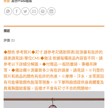
標籤:
高仿Prada服裝
描述
評價 (1)
◆顏色 參考照片◆尺寸 請參考尺碼對照表(若測量有些許的
誤差請見諒/單位CM) ◆做法 依據每種商品內容皆不同，請
參考以下詳細分解圖。◆付贈品 一般防塵袋、專櫃吊牌
等。◆備註欄※測量質多少有些許誤差，請見諒。※刊登的
照片和商品的顏色有些許的色差。※摩擦、汗水、水等原因
有可能導致顏色脫落等現象。※下單時麻煩提供身高體重及
肩寬胸圍給客服，這樣才不會有尺寸不合的問題呦!!