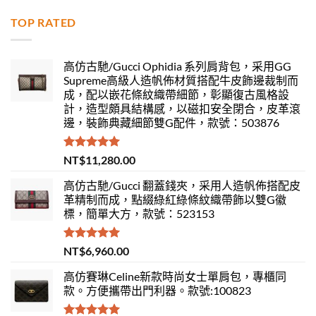
TOP RATED
高仿古馳/Gucci Ophidia 系列肩背包，采用GG
Supreme高級人造帆佈材質搭配牛皮飾邊裁制而
成，配以嵌花條紋織帶細節，彰顯復古風格設
計，造型頗具結構感，以磁扣安全閉合，皮革滾
邊，裝飾典藏細節雙G配件，款號：503876
評分
5.00
NT$
11,280.00
滿分 5
高仿古馳/Gucci 翻蓋錢夾，采用人造帆佈搭配皮
革精制而成，點綴綠紅綠條紋織帶飾以雙G徽
標，簡單大方，款號：523153
評分
5.00
NT$
6,960.00
滿分 5
高仿賽琳Celine新款時尚女士單肩包，專櫃同
款。方便攜帶出門利器。款號:100823