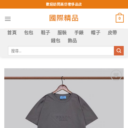
Skip
歡迎訪問高仿奢侈品店
to
content
0
首頁
包包
鞋子
服裝
手錶
帽子
皮帶
錢包
飾品
搜
尋
關
鍵
字:
Add to
wishlist