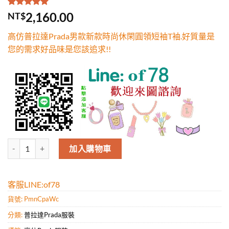
評分
1
5.00
/
2,160.00
NT$
5，已有
位
顧客進行評
高仿普拉達Prada男款新款時尚休閑圓領短袖T袖.好質量是
分
您的需求好品味是您該追求!!
高仿普拉達Prada男款新款時尚休閑圓領短袖T袖.好質量是您的需求好品
加入購物車
客服LINE:of78
貨號:
PmnCpaWc
分類:
普拉達Prada服裝