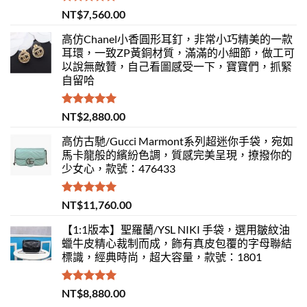
評分
5.00
NT$
7,560.00
滿分 5
高仿Chanel小香圓形耳釘，非常小巧精美的一款
耳環，一致ZP黃銅材質，滿滿的小細節，做工可
以說無敵贊，自己看圖感受一下，寶寶們，抓緊
自留哈
評分
5.00
NT$
2,880.00
滿分 5
高仿古馳/Gucci Marmont系列超迷你手袋，宛如
馬卡龍般的繽紛色調，質感完美呈現，撩撥你的
少女心，款號：476433
評分
5.00
NT$
11,760.00
滿分 5
【1:1版本】聖羅蘭/YSL NIKI 手袋，選用皺紋油
蠟牛皮精心裁制而成，飾有真皮包覆的字母聯結
標識，經典時尚，超大容量，款號：1801
評分
5.00
NT$
8,880.00
滿分 5