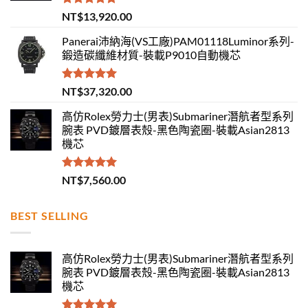
評分
5.00
NT$
13,920.00
滿分 5
Panerai沛納海(VS工廠)PAM01118Luminor系列-
鍛造碳纖維材質-裝載P9010自動機芯
評分
5.00
NT$
37,320.00
滿分 5
高仿Rolex勞力士(男表)Submariner潛航者型系列
腕表 PVD鍍層表殼-黑色陶瓷圈-裝載Asian2813
機芯
評分
5.00
NT$
7,560.00
滿分 5
BEST SELLING
高仿Rolex勞力士(男表)Submariner潛航者型系列
腕表 PVD鍍層表殼-黑色陶瓷圈-裝載Asian2813
機芯