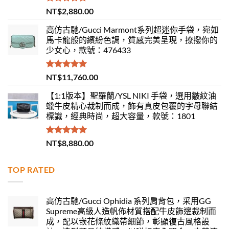
評分
5.00
NT$
2,880.00
滿分 5
高仿古馳/Gucci Marmont系列超迷你手袋，宛如
馬卡龍般的繽紛色調，質感完美呈現，撩撥你的
少女心，款號：476433
評分
5.00
NT$
11,760.00
滿分 5
【1:1版本】聖羅蘭/YSL NIKI 手袋，選用皺紋油
蠟牛皮精心裁制而成，飾有真皮包覆的字母聯結
標識，經典時尚，超大容量，款號：1801
評分
5.00
NT$
8,880.00
滿分 5
TOP RATED
高仿古馳/Gucci Ophidia 系列肩背包，采用GG
Supreme高級人造帆佈材質搭配牛皮飾邊裁制而
成，配以嵌花條紋織帶細節，彰顯復古風格設