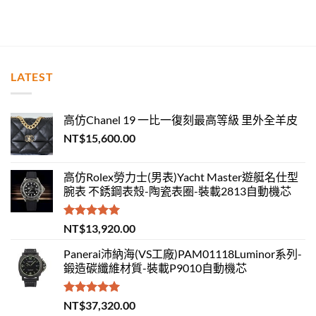
LATEST
高仿Chanel 19 一比一復刻最高等級 里外全羊皮
NT$
15,600.00
高仿Rolex勞力士(男表)Yacht Master遊艇名仕型
腕表 不銹鋼表殼-陶瓷表圈-裝載2813自動機芯
評分
5.00
NT$
13,920.00
滿分 5
Panerai沛納海(VS工廠)PAM01118Luminor系列-
鍛造碳纖維材質-裝載P9010自動機芯
評分
5.00
NT$
37,320.00
滿分 5