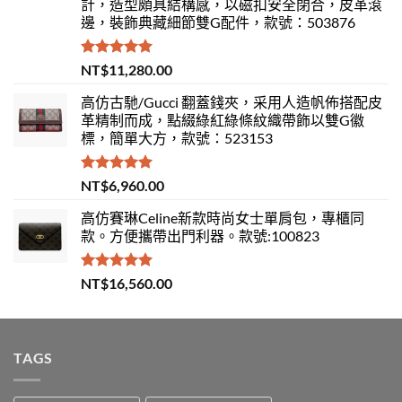
計，造型頗具結構感，以磁扣安全閉合，皮革滾
邊，裝飾典藏細節雙G配件，款號：503876
評分
5.00
NT$
11,280.00
滿分 5
高仿古馳/Gucci 翻蓋錢夾，采用人造帆佈搭配皮
革精制而成，點綴綠紅綠條紋織帶飾以雙G徽
標，簡單大方，款號：523153
評分
5.00
NT$
6,960.00
滿分 5
高仿賽琳Celine新款時尚女士單肩包，專櫃同
款。方便攜帶出門利器。款號:100823
評分
5.00
NT$
16,560.00
滿分 5
TAGS