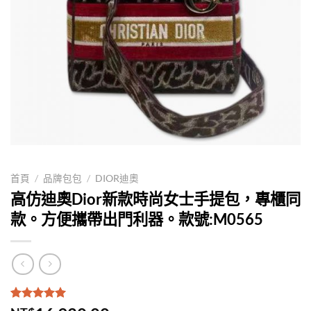
首頁
/
品牌包包
/
DIOR迪奧
高仿迪奧Dior新款時尚女士手提包，專櫃同
款。方便攜帶出門利器。款號:M0565
評分
2
5.00
/