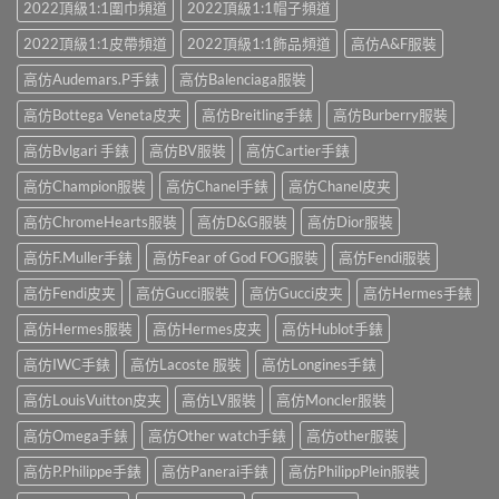
2022頂級1:1圍巾頻道
2022頂級1:1帽子頻道
2022頂級1:1皮帶頻道
2022頂級1:1飾品頻道
高仿A&F服裝
高仿Audemars.P手錶
高仿Balenciaga服裝
高仿Bottega Veneta皮夹
高仿Breitling手錶
高仿Burberry服裝
高仿Bvlgari 手錶
高仿BV服裝
高仿Cartier手錶
高仿Champion服裝
高仿Chanel手錶
高仿Chanel皮夹
高仿ChromeHearts服裝
高仿D&G服裝
高仿Dior服裝
高仿F.Muller手錶
高仿Fear of God FOG服裝
高仿Fendi服裝
高仿Fendi皮夹
高仿Gucci服裝
高仿Gucci皮夹
高仿Hermes手錶
高仿Hermes服裝
高仿Hermes皮夹
高仿Hublot手錶
高仿IWC手錶
高仿Lacoste 服裝
高仿Longines手錶
高仿LouisVuitton皮夹
高仿LV服裝
高仿Moncler服裝
高仿Omega手錶
高仿Other watch手錶
高仿other服裝
高仿P.Philippe手錶
高仿Panerai手錶
高仿PhilippPlein服裝