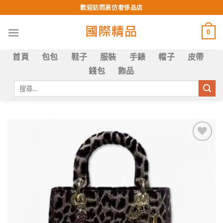
Skip
歡迎訪問高仿奢侈品店
to
content
0
首頁
包包
鞋子
服裝
手錶
帽子
皮帶
錢包
飾品
搜
尋
關
鍵
字:
Add to
wishlist