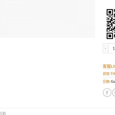
高仿古馳
客服LIN
貨號:
F
分類:
G
(2)