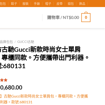
包包
鞋子
服裝
手錶
帽子
皮帶
錢包
飾品
0
購物車 /
NT$
0.00
品牌包包
/
GUCCI古馳
古馳Gucci新款時尚女士單肩
，專櫃同款。方便攜帶出門利器。
:680131
.00
/
0,680.00
有
位
行評
】古馳Gucci新款時尚女士單肩包，專櫃同款。方便攜
利器。款號:680131