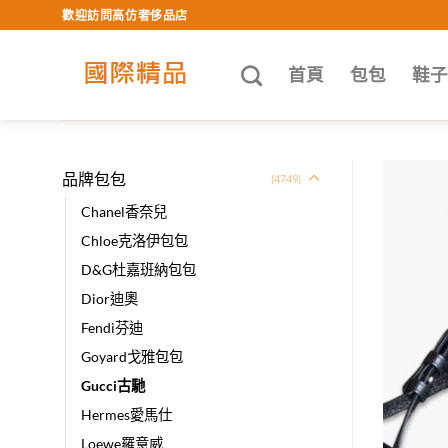
Skip
歡迎訪問高仿奢侈品店
to
content
首頁
包包
鞋
品牌包包
(4749)
Chanel香奈兒
Chloe克洛伊包包
D&G杜嘉班納包包
Dior迪奧
Fendi芬迪
Goyard戈雅包包
Gucci古馳
Hermes愛馬仕
Loewe羅意威