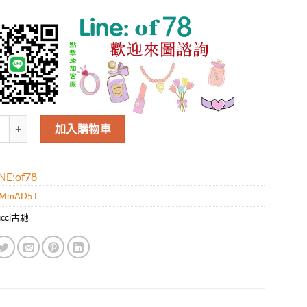
Gucci新款時尚女士單肩包，專櫃同款。方便攜帶出門利器。款號:68013
加入購物車
E:of78
dMmAD5T
ucci古馳