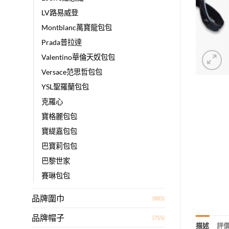
LV路易威登
Montblanc萬寶龍包包
Prada普拉達
Valentino華倫天奴包包
Versace范思哲包包
YSL聖羅蘭包包
克羅心
寶格麗包包
寶緹嘉包包
巴寶莉包包
巴黎世家
賽琳包包
品牌圍巾
(885)
品牌帽子
(755)
描述
評價 