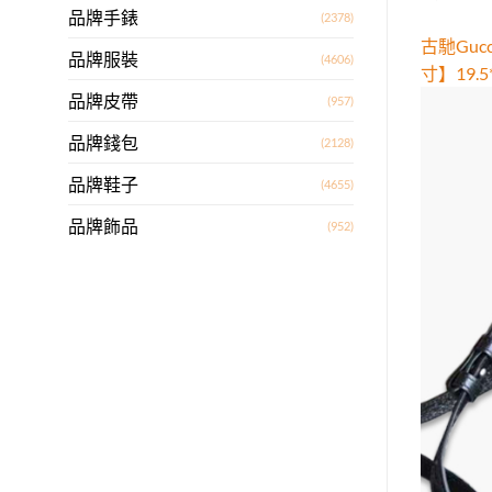
品牌手錶
(2378)
古馳Gu
品牌服裝
(4606)
寸】19.
品牌皮帶
(957)
品牌錢包
(2128)
品牌鞋子
(4655)
品牌飾品
(952)