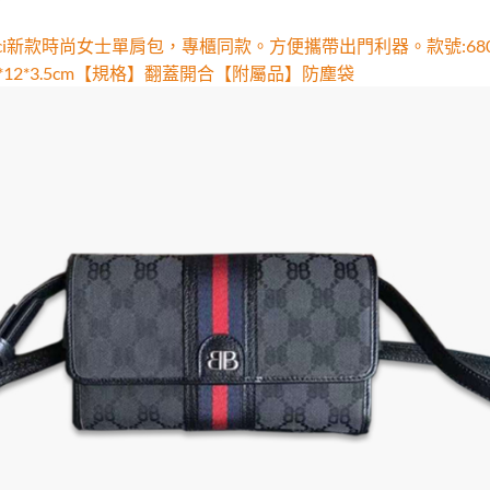
cci新款時尚女士單肩包，專櫃同款。方便攜帶出門利器。款號:6801
5*12*3.5cm【規格】翻蓋開合【附屬品】防塵袋