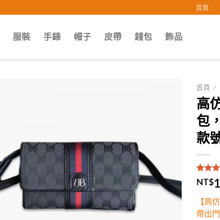
首頁
子
服裝
手錶
帽子
皮帶
錢包
飾品
首頁
/
高仿
Add to
包
wishlist
款號
評分
2
5
1
NT$
5，已
顧客進
【高仿
分
帶出門