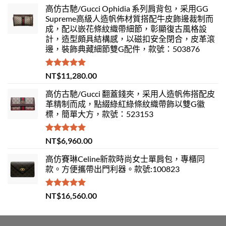
高仿古馳/Gucci Ophidia 系列肩背包，采用GG
Supreme高級人造帆佈材質搭配牛皮飾邊裁制而
成，配以嵌花條紋織帶細節，彰顯復古風格設
計，造型頗具結構感，以磁扣安全閉合，皮革滾
邊，裝飾典藏細節雙G配件，款號：503876
評分
5.00
NT$
11,280.00
滿分 5
高仿古馳/Gucci 翻蓋錢夾，采用人造帆佈搭配皮
革精制而成，點綴綠紅綠條紋織帶飾以雙G徽
標，簡單大方，款號：523153
評分
5.00
NT$
6,960.00
滿分 5
高仿賽琳Celine新款時尚女士單肩包，專櫃同
款。方便攜帶出門利器。款號:100823
評分
5.00
NT$
16,560.00
滿分 5