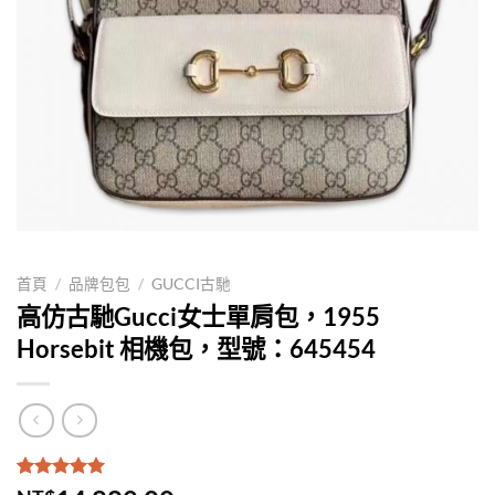
首頁
/
品牌包包
/
GUCCI古馳
高仿古馳Gucci女士單肩包，1955
Horsebit 相機包，型號：645454
評分
2
5.00
/