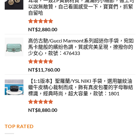
耳環，一致ZP黃銅材質，滿滿的小細節，做工可
以說無敵贊，自己看圖感受一下，寶寶們，抓緊
自留哈
評分
5.00
NT$
2,880.00
滿分 5
高仿古馳/Gucci Marmont系列超迷你手袋，宛如
馬卡龍般的繽紛色調，質感完美呈現，撩撥你的
少女心，款號：476433
評分
5.00
NT$
11,760.00
滿分 5
【1:1版本】聖羅蘭/YSL NIKI 手袋，選用皺紋油
蠟牛皮精心裁制而成，飾有真皮包覆的字母聯結
標識，經典時尚，超大容量，款號：1801
評分
5.00
NT$
8,880.00
滿分 5
TOP RATED