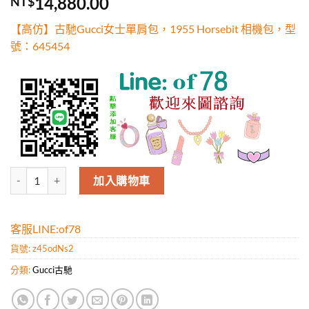
14,880.00
NT$
5，已有
位
顧客進行評
【高仿】古馳Gucci女士單肩包，1955 Horsebit 相機包，型
分
號：645454
高仿古馳Gucci女士單肩包，1955 Horsebit 相機包，型號：645454 
加入購物車
客服LINE:of78
貨號:
z45odNs2
分類:
Gucci古馳