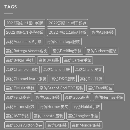
TAGS
2022頂級1:1圍巾頻道
2022頂級1:1帽子頻道
2022頂級1:1皮帶頻道
2022頂級1:1飾品頻道
高仿A&F服裝
高仿Audemars.P手錶
高仿Balenciaga服裝
高仿Bottega Veneta皮夹
高仿Breitling手錶
高仿Burberry服裝
高仿Bvlgari 手錶
高仿BV服裝
高仿Cartier手錶
高仿Champion服裝
高仿Chanel手錶
高仿Chanel皮夹
高仿ChromeHearts服裝
高仿D&G服裝
高仿Dior服裝
高仿F.Muller手錶
高仿Fear of God FOG服裝
高仿Fendi服裝
高仿Fendi皮夹
高仿Gucci服裝
高仿Gucci皮夹
高仿Hermes手錶
高仿Hermes服裝
高仿Hermes皮夹
高仿Hublot手錶
高仿IWC手錶
高仿Lacoste 服裝
高仿Longines手錶
高仿LouisVuitton皮夹
高仿LV服裝
高仿Moncler服裝