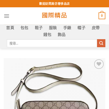
Skip
歡迎訪問高仿奢侈品店
to
content
0
首頁
包包
鞋子
服裝
手錶
帽子
皮帶
錢包
飾品
搜
尋
關
鍵
字:
Add to
wishlist