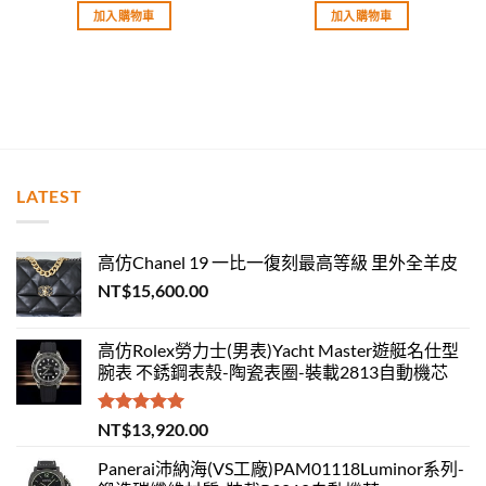
滿分 5
滿分 5
加入購物車
加入購物車
LATEST
高仿Chanel 19 一比一復刻最高等級 里外全羊皮
NT$
15,600.00
高仿Rolex勞力士(男表)Yacht Master遊艇名仕型
腕表 不銹鋼表殼-陶瓷表圈-裝載2813自動機芯
評分
5.00
NT$
13,920.00
滿分 5
Panerai沛納海(VS工廠)PAM01118Luminor系列-