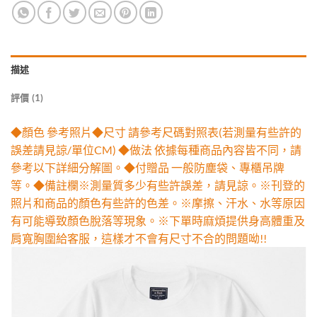
描述
評價 (1)
◆顏色 參考照片◆尺寸 請參考尺碼對照表(若測量有些許的
誤差請見諒/單位CM) ◆做法 依據每種商品內容皆不同，請
參考以下詳細分解圖。◆付贈品 一般防塵袋、專櫃吊牌
等。◆備註欄※測量質多少有些許誤差，請見諒。※刊登的
照片和商品的顏色有些許的色差。※摩擦、汗水、水等原因
有可能導致顏色脫落等現象。※下單時麻煩提供身高體重及
肩寬胸圍給客服，這樣才不會有尺寸不合的問題呦!!