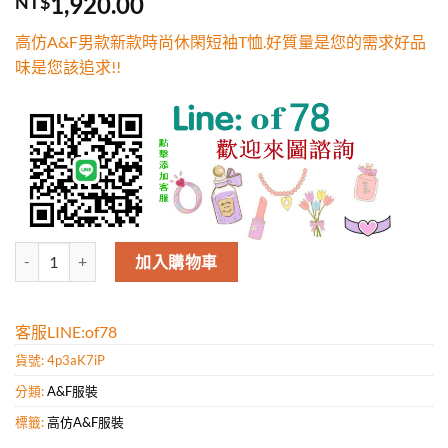
1,920.00
NT$
5，已有
位
顧客進行評
高仿A&F男款新款時尚休閑短袖T恤.好質量是您的需求好品
分
味是您該追求!!
高仿A&F男款新款時尚休閑短袖T恤.好質量是您的需求好品味是您該追求
加入購物車
客服LINE:of78
貨號:
4p3aK7iP
分類:
A&F服裝
標籤:
高仿A&F服裝