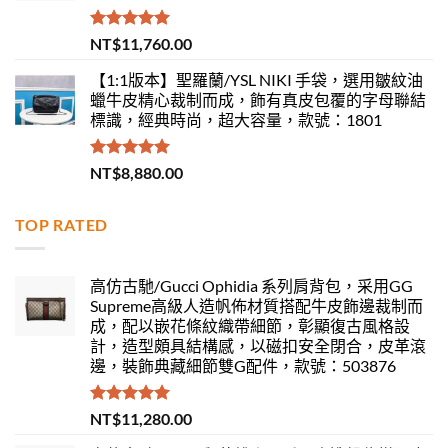
評分
5.00
NT$
11,760.00
滿分 5
【1:1版本】聖羅蘭/YSL NIKI 手袋，選用皺紋油
蠟牛皮精心裁制而成，飾有真皮包覆的字母聯結
標識，經典時尚，超大容量，款號：1801
評分
5.00
NT$
8,880.00
滿分 5
TOP RATED
高仿古馳/Gucci Ophidia 系列肩背包，采用GG
Supreme高級人造帆佈材質搭配牛皮飾邊裁制而
成，配以嵌花條紋織帶細節，彰顯復古風格設
計，造型頗具結構感，以磁扣安全閉合，皮革滾
邊，裝飾典藏細節雙G配件，款號：503876
評分
5.00
NT$
11,280.00
滿分 5