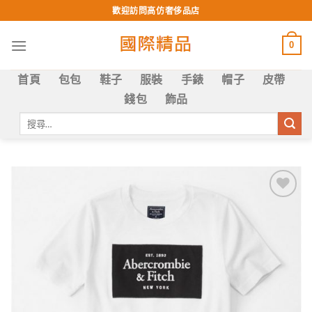
Skip
歡迎訪問高仿奢侈品店
to
content
0
首頁
包包
鞋子
服裝
手錶
帽子
皮帶
錢包
飾品
搜
尋
關
鍵
字:
Add to
wishlist