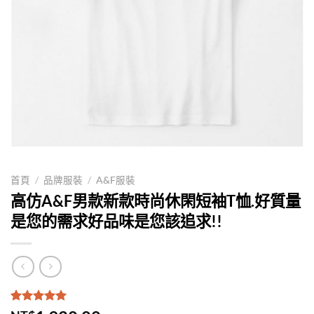
首頁
/
品牌服裝
/
A&F服裝
高仿A&F男款新款時尚休閑短袖T恤.好質量
是您的需求好品味是您該追求!!
評分
1
5.00
/