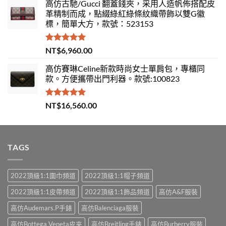
高仿古馳/Gucci 翻蓋錢夾，采用人造帆佈搭配皮
革精制而成，點綴綠紅綠條紋織帶飾以雙G徽
標，簡單大方，款號：523153
評分
5.00
NT$
6,960.00
滿分 5
高仿賽琳Celine新款時尚女士單肩包，專櫃同
款。方便攜帶出門利器。款號:100823
評分
5.00
NT$
16,560.00
滿分 5
TAGS
2022頂級1:1圍巾頻道
2022頂級1:1帽子頻道
2022頂級1:1皮帶頻道
2022頂級1:1飾品頻道
高仿A&F服裝
高仿Audemars.P手錶
高仿Balenciaga服裝
高仿Bottega Veneta皮夹
高仿Breitling手錶
高仿Burberry服裝