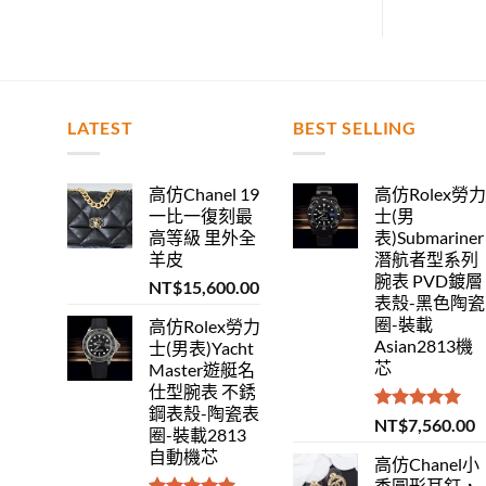
LATEST
BEST SELLING
高仿Chanel 19
高仿Rolex勞
一比一復刻最
士(男
高等級 里外全
表)Submariner
羊皮
潛航者型系列
腕表 PVD鍍層
NT$
15,600.00
表殼-黑色陶瓷
圈-裝載
高仿Rolex勞力
Asian2813機
士(男表)Yacht
芯
Master遊艇名
仕型腕表 不銹
鋼表殼-陶瓷表
評分
5.00
NT$
7,560.00
圈-裝載2813
滿分 5
自動機芯
高仿Chanel小
香圓形耳釘，