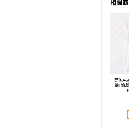
相關商
Add to
Add to
wishlist
wishlist
F男款新款時尚休閑短
高仿A&F男款新款時尚休閑短
高仿A
好質量是您的需求好品
袖T恤.好質量是您的需求好品
袖T恤
是您該追求!!
味是您該追求!!
T$
1,920.00
NT$
1,920.00
評分
5.00
評分
5.00
分 5
滿分 5
加入購物車
加入購物車