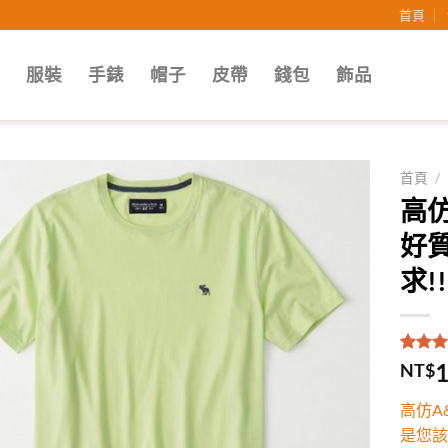
首頁
子
服裝
手錶
帽子
皮帶
錢包
飾品
首頁
/
高仿
Add to
好
wishlist
求!!
評分
1
5
1
NT$
5，已
顧客進
高仿A
分
是您該