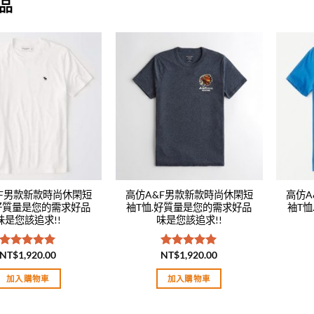
品
Add to
Add to
wishlist
wishlist
&F男款新款時尚休閑短
高仿A&F男款新款時尚休閑短
高仿A
.好質量是您的需求好品
袖T恤.好質量是您的需求好品
袖T
味是您該追求!!
味是您該追求!!
NT$
1,920.00
NT$
1,920.00
評分
5.00
評分
5.00
滿分 5
滿分 5
加入購物車
加入購物車