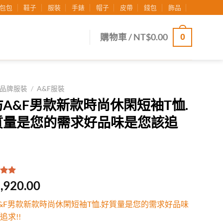
包包
鞋子
服裝
手錶
帽子
皮帶
錢包
飾品
0
購物車 /
NT$
0.00
品牌服裝
/
A&F服裝
A&F男款新款時尚休閑短袖T恤.
質量是您的需求好品味是您該追
.00
/
,920.00
有
位
行評
&F男款新款時尚休閑短袖T恤.好質量是您的需求好品味
追求!!