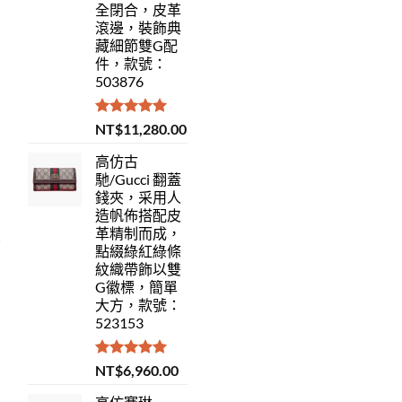
全閉合，皮革
滾邊，裝飾典
藏細節雙G配
件，款號：
503876
評分
5.00
NT$
11,280.00
滿分 5
高仿古
馳/Gucci 翻蓋
錢夾，采用人
造帆佈搭配皮
革精制而成，
點綴綠紅綠條
紋織帶飾以雙
G徽標，簡單
大方，款號：
523153
評分
5.00
NT$
6,960.00
滿分 5