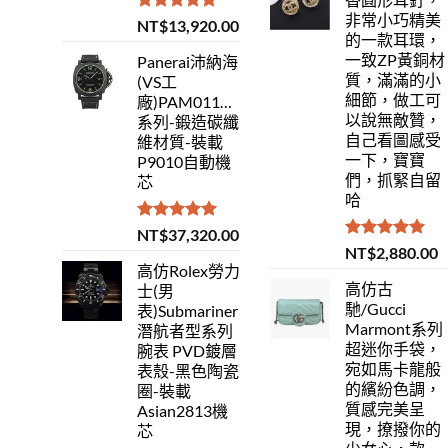
非常小巧精美
評分
5.00
NT$
13,920.00
的一款耳環，
滿分 5
一致ZP黃銅材
Panerai沛納海
質，滿滿的小
(VS工
細節，做工可
廠)PAM01118Luminor
以說無敵贊，
系列-鍛造碳纖
自己看圖感受
維材質-裝載
一下，寶寶
P9010自動機
們，抓緊自留
芯
哈
評分
5.00
NT$
37,320.00
滿分 5
評分
5.00
NT$
2,880.00
滿分 5
高仿Rolex勞力
高仿古
士(男
馳/Gucci
表)Submariner
Marmont系列
潛航者型系列
超迷你手袋，
腕表 PVD鍍層
宛如馬卡龍般
表殼-黑色陶瓷
的繽紛色調，
圈-裝載
質感完美呈
Asian2813機
現，撩撥你的
芯