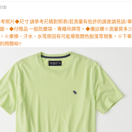
(1)
參考照片◆尺寸 請參考尺碼對照表(若測量有些許的誤差請見諒/單
圖。◆付贈品 一般防塵袋、專櫃吊牌等。◆備註欄※測量質多
。※摩擦、汗水、水等原因有可能導致顏色脫落等現象。※下單
的問題呦!!