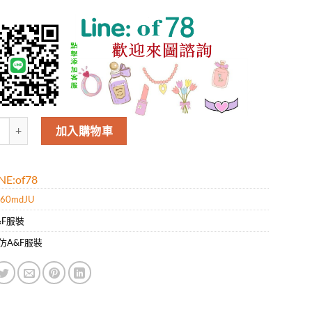
&F男款新款時尚休閑短袖T恤.好質量是您的需求好品味是您該追求!! 數量
加入購物車
E:of78
60mdJU
&F服裝
仿A&F服裝