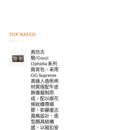
TOP RATED
力
高仿古
馳/Gucci
Ophidia 系列
肩背包，采用
GG Supreme
高級人造帆佈
材質搭配牛皮
飾邊裁制而
成，配以嵌花
條紋織帶細
節，彰顯復古
風格設計，造
型頗具結構
感，以磁扣安